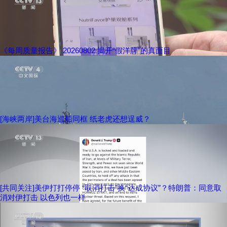
《每周质量报告》 20260802 揭开“假洋牌”的真面目
[海峡两岸]美台海巡船同框 纸老虎还想逞威？
[共同关注]美伊打打停停 “取消打击”换“达成协议”？特朗普：同意取
消对伊打击 以色列也一样