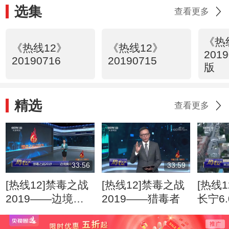
选集
查看更多
《热
《热线12》
《热线12》
201
20190716
20190715
版
精选
查看更多
33:56
33:59
[热线12]禁毒之战
[热线12]禁毒之战
[热线
2019——边境擒
2019——猎毒者
长宁6
毒