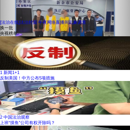
[法治在线]法治封面 午夜网络直播间乱象调查
换一批
央视榜单
1
新闻1+1
反制美国！中方公布5项措施
2
中国法治观察
上班“摸鱼”公司有权开除吗？