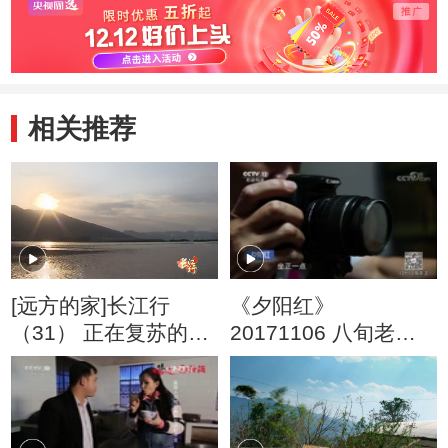
相关推荐
[远方的家]长江行
《夕阳红》
（31） 正在复苏的滇
20171106 八旬老太
池
征婚奇遇