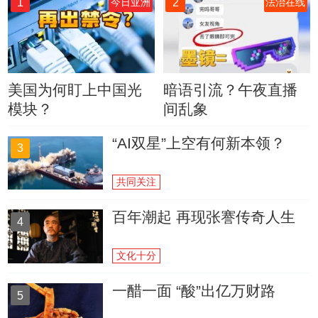
1
2
今日亚洲
法治在线
美国为何盯上中国光
暗语引流？午夜直播
模块？
间乱象
“AI双星”上空有何新本领？
3
共同关注
百年潮起 再现张謇传奇人生
4
文化十分
一醋一面 “酸”出亿万财路
5