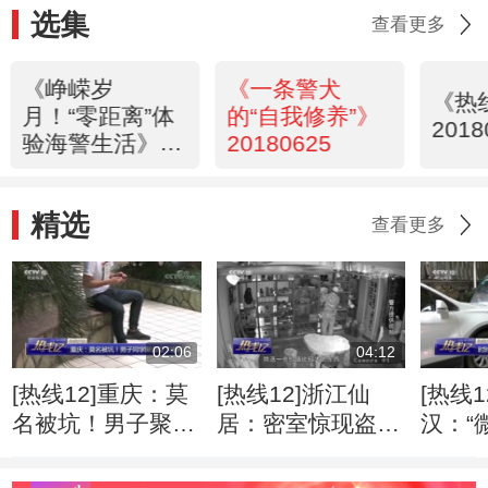
选集
查看更多
《峥嵘岁
《一条警犬
《热
月！“零距离”体
的“自我修养”》
2018
验海警生活》
20180625
20180626
精选
查看更多
02:06
04:12
[热线12]重庆：莫
[热线12]浙江仙
[热线
名被坑！男子聚会
居：密室惊现盗洞
汉：“
后“被网贷”
两千万元藏品神秘
营 搭
失踪
服务