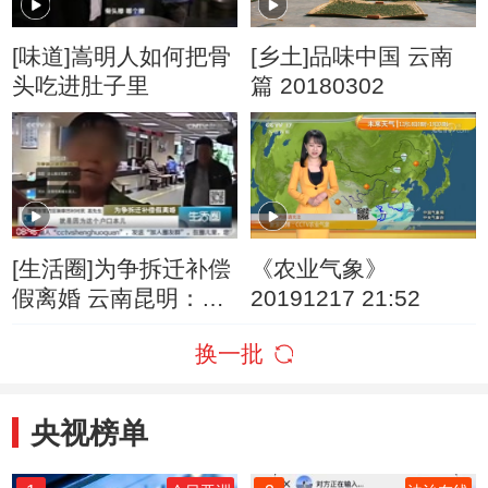
[味道]嵩明人如何把骨
[乡土]品味中国 云南
头吃进肚子里
篇 20180302
[生活圈]为争拆迁补偿
《农业气象》
假离婚 云南昆明：村
20191217 21:52
民集体离婚 到底为了
换一批
啥
央视榜单