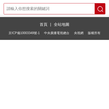
首頁
|
全站地圖
京ICP備10003349號-1
中央廣播電視總台
央視網
版權所有