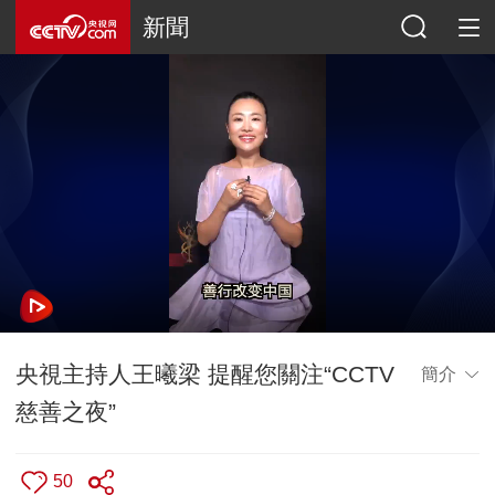
新聞
央視主持人王曦梁 提醒您關注“CCTV
簡介
慈善之夜”
50