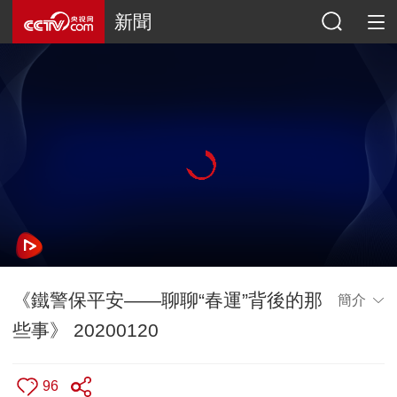
新聞
《鐵警保平安——聊聊“春運”背後的那
簡介
些事》 20200120
96