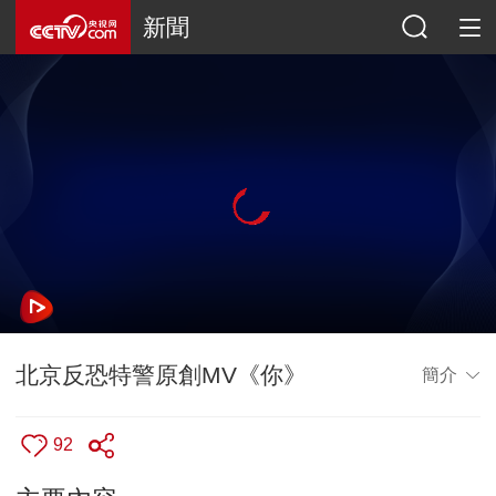
新聞
北京反恐特警原創MV《你》
簡介
92