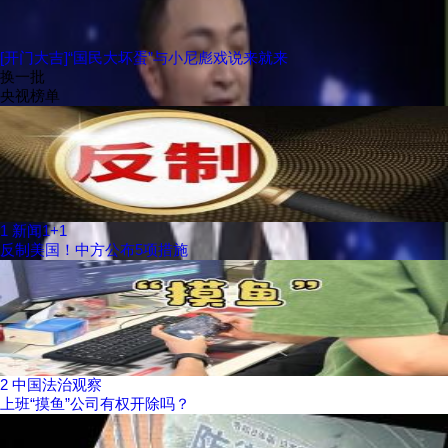
[开门大吉]“国民大坏蛋”与小尼彪戏说来就来
换一批
央视榜单
1
新闻1+1
反制美国！中方公布5项措施
2
中国法治观察
上班“摸鱼”公司有权开除吗？