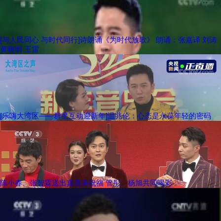
[与人民同心 与时代同行]诗朗诵《为时代放歌》 朗诵：张嘉译 刘涛
黄晓明 王雷
[乐嗨大湾区——群星互动迎新年]温兆伦：心态是永葆年轻的密码
陈小春、张智霖送出真善美祝福 管彤、杨旭共同喝彩