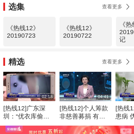
选集
查看更多
《热
《热线12》
《热线12》
201
20190723
20190722
记
精选
查看更多
02:18
04:41
[热线12]广东深
[热线12]个人筹款
[热线
圳：“优衣库偷拍
非慈善募捐 有效
患病 
案”涉事男子被行
监管难
网络
政拘留十日