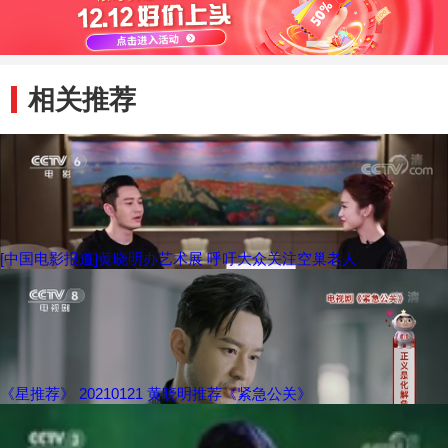
相关推荐
[中国电影报道]黄晓明办艺术展 呼吁大众关注空巢老人
《星推荐》 20210121 黄晓明推荐《紧急公关》