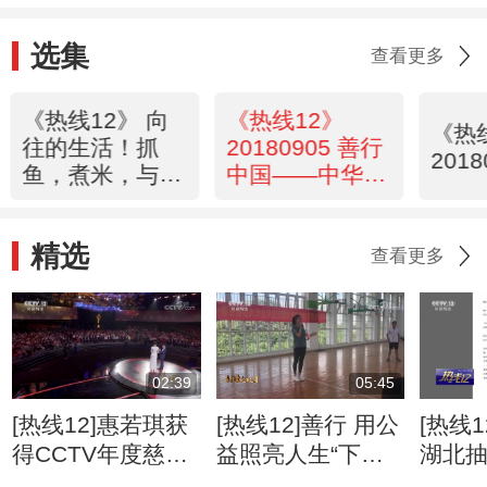
选集
查看更多
《热线12》 向
《热线12》
《热
往的生活！抓
20180905 善行
2018
鱼，煮米，与你
中国——中华慈
在一起
善日特别节目
精选
查看更多
02:39
05:45
[热线12]惠若琪获
[热线12]善行 用公
[热线
得CCTV年度慈善
益照亮人生“下半
湖北
人物
场”
不合格