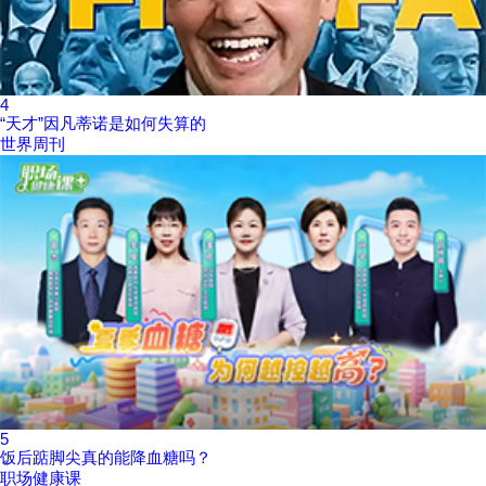
4
“天才”因凡蒂诺是如何失算的
世界周刊
5
饭后踮脚尖真的能降血糖吗？
职场健康课