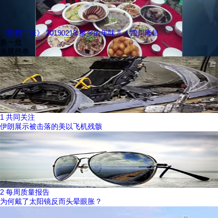
《消费主张》 20190213 家乡的年味儿：四川隆昌
换一批
央视榜单
1
共同关注
伊朗展示被击落的美以飞机残骸
2
每周质量报告
为何戴了太阳镜反而头晕眼胀？