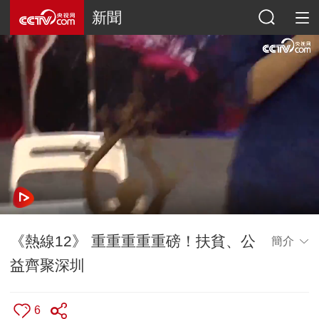
新聞
《熱線12》 重重重重重磅！扶貧、公
簡介
益齊聚深圳
6