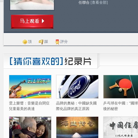
任聯合
[查看全部]
頂
踩
評分
雲上樂聲：音樂是自閉症
品牌的奧秘：中國缺失國
乒乓球在中國：“國球
兒童最美的表達
際化品牌的真正原因
後的秘密