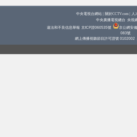
中央電視台網站
|
關於CCTV.com
|
人
中央廣播電視總台 央視
違法和不良信息舉報
京ICP證060535號
京公網安備 1
083號
網上傳播視聽節目許可證號 0102002