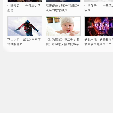
中國春節——全球最大的
海鹽傳奇：鹽運伴隨國運
中國住房——十三億
盛會
走過的悠悠歲月
安居
下山之前：展現冬季兩項
《特殊職業》第二季：揭
解碼本能：解釋和展
運動的魅力
秘公眾熟悉又陌生的職業
體內在的無限的潛力