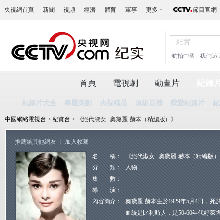
央視網首頁
新聞
視頻
經濟
體育
軍事
更多
節目官網
航拍中國
我們這
首頁
電視劇
動畫片
紀錄
紀錄片大全
專題策劃
央視精品
頂級首播
我愛紀錄片
紀
中國網絡電視台
>
紀實台
> 《絕代淑女--奧黛麗-赫本（精編版）》
推薦給其他網友
丨
加入收藏
名 稱：
《絕代淑女--奧黛麗-赫本（精編版
分 類：
人物
集 數：
導 演：
內容簡介：
奧黛麗-赫本生於1929年5月4日，死於
血統是比利時人，是50-60年代好