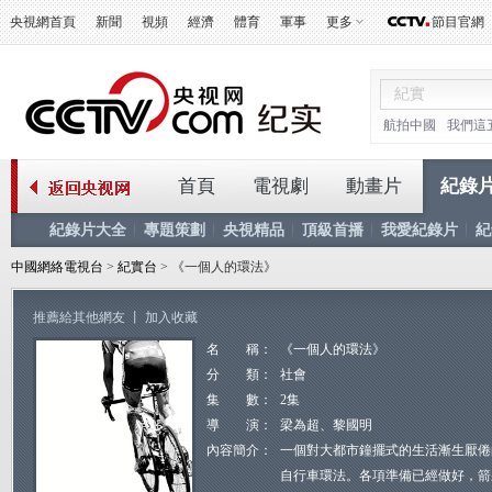
央視網首頁
新聞
視頻
經濟
體育
軍事
更多
節目官網
航拍中國
我們這
首頁
電視劇
動畫片
紀錄
紀錄片大全
專題策劃
央視精品
頂級首播
我愛紀錄片
紀
中國網絡電視台
>
紀實台
> 《一個人的環法》
推薦給其他網友
丨
加入收藏
名 稱：
《一個人的環法》
分 類：
社會
集 數：
2集
導 演：
梁為超、黎國明
內容簡介：
一個對大都市鐘擺式的生活漸生厭倦
自行車環法。各項準備已經做好，箭