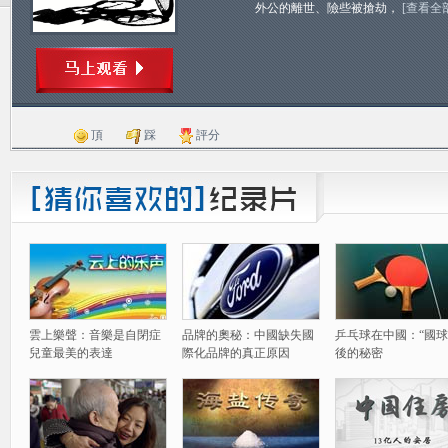
外公的離世、險些被搶劫，
[查看全
頂
踩
評分
雲上樂聲：音樂是自閉症
品牌的奧秘：中國缺失國
乒乓球在中國：“國球
兒童最美的表達
際化品牌的真正原因
後的秘密