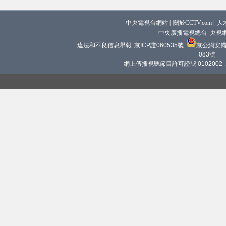
中央電視台網站
|
關於CCTV.com
|
人
中央廣播電視總台 央視
違法和不良信息舉報
京ICP證060535號
京公網安備 1
083號
網上傳播視聽節目許可證號 0102002