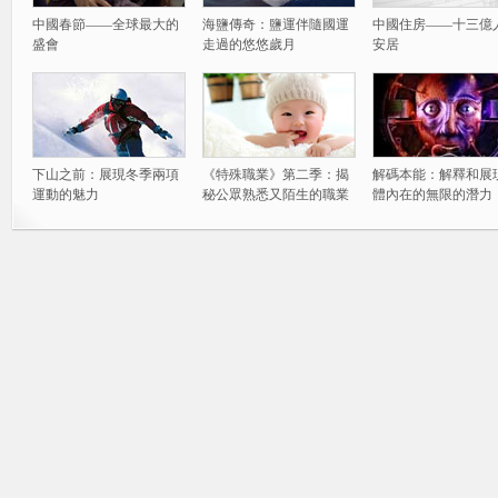
中國春節——全球最大的
海鹽傳奇：鹽運伴隨國運
中國住房——十三億
盛會
走過的悠悠歲月
安居
下山之前：展現冬季兩項
《特殊職業》第二季：揭
解碼本能：解釋和展
運動的魅力
秘公眾熟悉又陌生的職業
體內在的無限的潛力