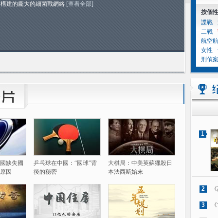
國構建的龐大的細菌戰網絡
[查看全部]
按個
諜戰
二戰
航空
女性
刑偵
1
國缺失國
乒乓球在中國：“國球”背
大棋局：中美英蘇獵殺日
原因
後的秘密
本法西斯始末
2
《
3
《