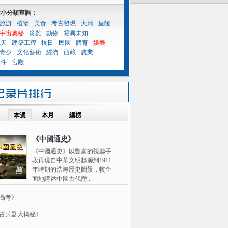
性小分類查詢：
旅游
植物
美食
考古發現
大清
皇陵
宇宙奧秘
災難
動物
靈異未知
航天
建築工程
抗日
民國
體育
娛樂
青少
文化藝術
經濟
西藏
農業
案件
宮殿
本月
總榜
本週
《中國通史》
《中國通史》以豐富的視聽手
段再現自中華文明起源到1911
年時期的浩瀚歷史圖景，較全
面地講述中國古代歷..
高考》
古兵器大揭秘》