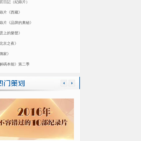
宮日記（紀錄片）
錄片《西藏》
錄片《品牌的奧秘》
雲上的樂聲》
北京之夜》
傳家》
解碼本能》第二季