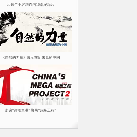
2016年不容錯過的10部紀錄片
紀念紅軍長征勝利80周年
《自然的力量》展示前所未見的中國
《我從漢朝來》
走遍“路橋車港” 聚焦“超級工程”
春風花草生 踏青春游去