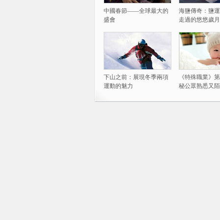
中國春節——全球最大的
海鹽傳奇：鹽運
盛會
走過的悠悠歲月
下山之前：展現冬季兩項
《特殊職業》第
運動的魅力
秘公眾熟悉又陌