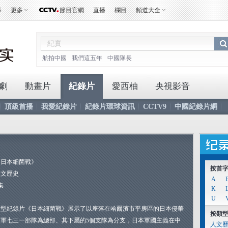
事
更多
節目官網
直播
欄目
頻道大全
航拍中國
我們這五年
中國隊長
劇
動畫片
紀錄片
愛西柚
央視影音
頂級首播
我愛紀錄片
紀錄片環球資訊
CCTV9
中國紀錄片網
《日本細菌戰》
按首
人文歷史
A
集
K
U
大型紀錄片《日本細菌戰》展示了以座落在哈爾濱市平房區的日本侵華
按類
日軍七三一部隊為總部、其下屬的5個支隊為分支，日本軍國主義在中
人文