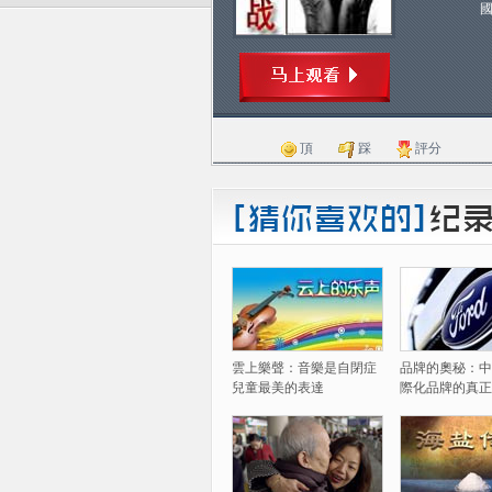
頂
踩
評分
雲上樂聲：音樂是自閉症
品牌的奧秘：中
兒童最美的表達
際化品牌的真正