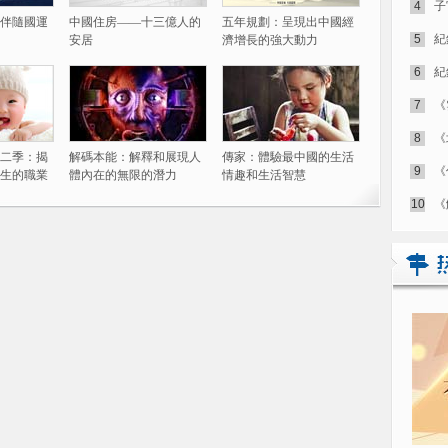
4
子
伴隨國運
中國住房——十三億人的
五年規劃：呈現出中國經
5
紀
安居
濟增長的強大動力
6
紀
7
《
8
《
二季：揭
解碼本能：解釋和展現人
傳家：體驗最中國的生活
9
《
生的職業
體內在的無限的潛力
情趣和生活智慧
10
《