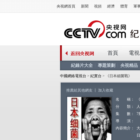
央視網首頁
新聞
視頻
經濟
體育
軍
首頁
電視
紀錄片大全
專題策劃
央視精品
中國網絡電視台
>
紀實台
> 《日本細菌戰》
推薦給其他網友
丨
加入收藏
名 稱：
分 類：
集 數：
7
導 演：
內容簡介：