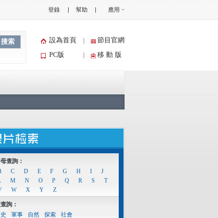
登錄
幫助
應用
設為首頁
節目官網
|
搜索
PC版
移 動 版
|
字母查詢：
B
C
D
E
F
G
H
I
J
L
M
N
O
P
Q
R
S
T
V
W
X
Y
Z
型查詢：
歷史
軍事
自然
探索
社會