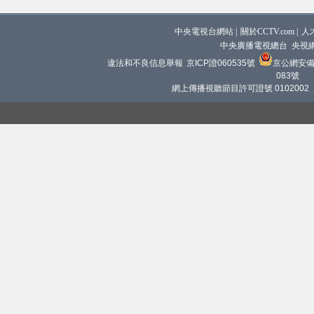
中央電視台網站
|
關於CCTV.com
|
人
中央廣播電視總台 央視
違法和不良信息舉報
京ICP證060535號
京公網安備 1
083號
網上傳播視聽節目許可證號 0102002