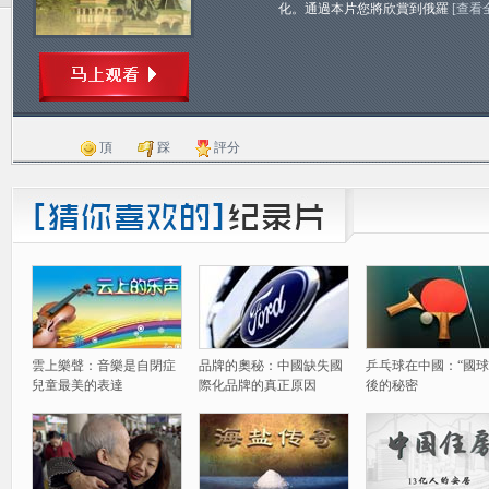
化。通過本片您將欣賞到俄羅
[查看
頂
踩
評分
雲上樂聲：音樂是自閉症
品牌的奧秘：中國缺失國
乒乓球在中國：“國球
兒童最美的表達
際化品牌的真正原因
後的秘密