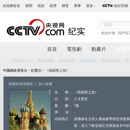
央視網首頁
新聞
視頻
經濟
體育
軍事
更多
節目官網
航拍中國
我們這
首頁
電視劇
動畫片
紀錄
紀錄片大全
專題策劃
央視精品
頂級首播
我愛紀錄片
紀
中國網絡電視台
>
紀實台
> 《俄羅斯之旅》
推薦給其他網友
丨
加入收藏
名 稱：
《俄羅斯之旅》
分 類：
人文歷史
集 數：
5集
導 演：
內容簡介：
英國著名主持人喬納森帶領您深度探
斯，深入了解這個正在開放改革中的