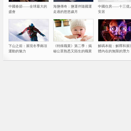
中國春節——全球最大的
海鹽傳奇：鹽運伴隨國運
中國住房——十三億
盛會
走過的悠悠歲月
安居
下山之前：展現冬季兩項
《特殊職業》第二季：揭
解碼本能：解釋和展
運動的魅力
秘公眾熟悉又陌生的職業
體內在的無限的潛力