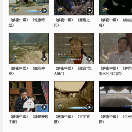
《解密中國》 《蝗蟲暗
《解密中國》 《麋鹿之
《解密中國》 《絲的
語》
死》
惑》
《解密中國》 《鐵布神
《解密中國》 《致命“殺
《解密中國》 《解開
鹿》
人蜂”》
雨水利用之謎》
《解密中國》 《珠峰變矮
《解密中國》 《古宅玄
《解密中國》 《生死
了麼》
機》
擇》