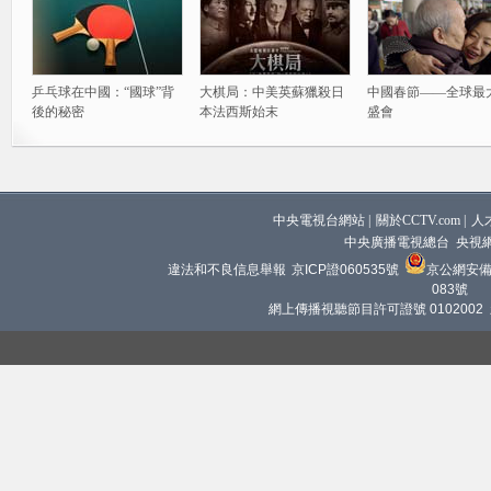
乒乓球在中國：“國球”背
大棋局：中美英蘇獵殺日
中國春節——全球最
後的秘密
本法西斯始末
盛會
中央電視台網站
|
關於CCTV.com
|
人
中央廣播電視總台 央視
違法和不良信息舉報
京ICP證060535號
京公網安備 1
083號
網上傳播視聽節目許可證號 0102002