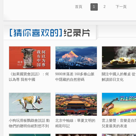
首頁
1
2
下一頁
《如果國寶會説話》：何
9000米落差 160多條山脈
關注中國人的餐桌 從
以為尊 我有中國
中隱藏的自然密碼
解讀節日文化
小狗玩滑板鸚鵡會説話 動
北京中軸線：華夏文明的
雲上樂聲：音樂是自
物們的聰明你絕對想不到
精彩印記
兒童最美的表達