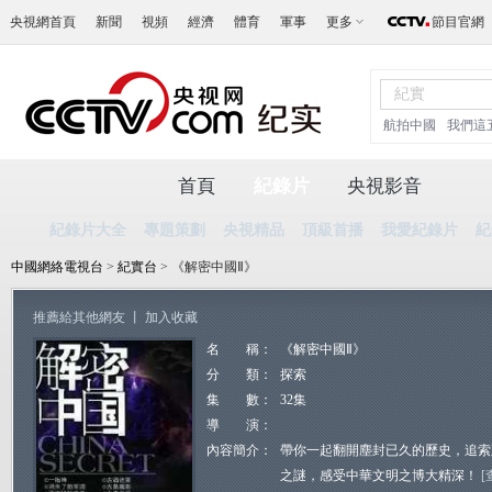
央視網首頁
新聞
視頻
經濟
體育
軍事
更多
節目官網
航拍中國
我們這
首頁
紀錄片
央視影音
紀錄片大全
專題策劃
央視精品
頂級首播
我愛紀錄片
紀
中國網絡電視台
>
紀實台
> 《解密中國Ⅱ》
推薦給其他網友
丨
加入收藏
名 稱：
《解密中國Ⅱ》
分 類：
探索
集 數：
32集
導 演：
內容簡介：
帶你一起翻開塵封已久的歷史，追索
之謎，感受中華文明之博大精深！
[