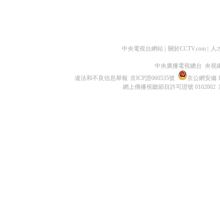
中央電視台網站
|
關於CCTV.com
|
人
中央廣播電視總台 央視
違法和不良信息舉報
京ICP證060535號
京公網安備 11
網上傳播視聽節目許可證號 0102002