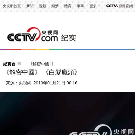
央視網首頁
新聞
視頻
經濟
體育
軍事
更多
節目官網
紀實台
《解密中國Ⅱ》
《解密中國》 《白髮魔頭》
來源：
央視網
2010年01月21日 00:16