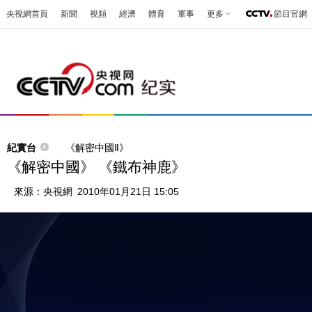
央視網首頁
新聞
視頻
經濟
體育
軍事
更多
節目官網
紀實台
《解密中國Ⅱ》
《解密中國》 《鐵布神鹿》
來源：
央視網
2010年01月21日 15:05