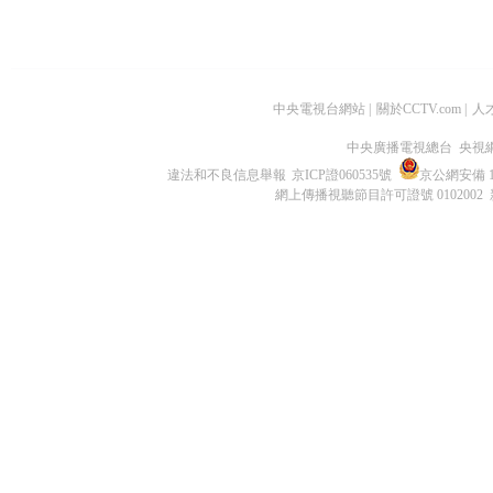
中央電視台網站
|
關於CCTV.com
|
人
中央廣播電視總台 央視
違法和不良信息舉報
京ICP證060535號
京公網安備 11
網上傳播視聽節目許可證號 0102002