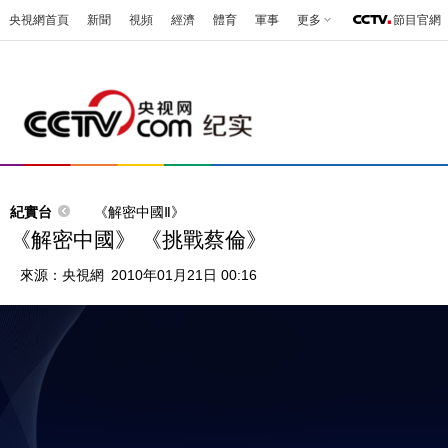
央視網首頁
新聞
視頻
經濟
體育
軍事
更多
節目官網
紀實台
《解密中國Ⅱ》
《解密中國》 《挑戰蔡倫》
來源：
央視網
2010年01月21日 00:16