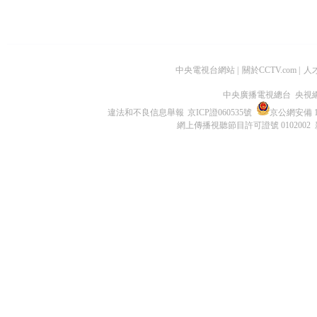
中央電視台網站
|
關於CCTV.com
|
人
中央廣播電視總台 央視
違法和不良信息舉報
京ICP證060535號
京公網安備 11
網上傳播視聽節目許可證號 0102002