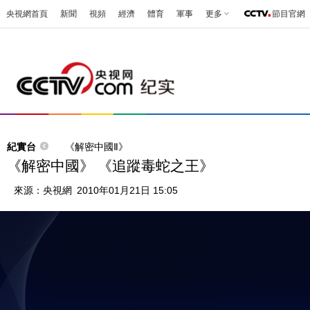
央視網首頁
新聞
視頻
經濟
體育
軍事
更多
節目官網
紀實台
《解密中國Ⅱ》
《解密中國》 《追蹤毒蛇之王》
來源：
央視網
2010年01月21日 15:05