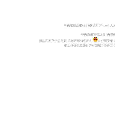
中央電視台網站
|
關於CCTV.com
|
人
中央廣播電視總台 央視
違法和不良信息舉報
京ICP證060535號
京公網安備 11
網上傳播視聽節目許可證號 0102002