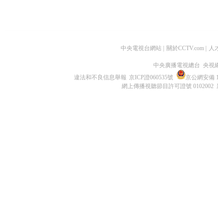
中央電視台網站
|
關於CCTV.com
|
人
中央廣播電視總台 央視
違法和不良信息舉報
京ICP證060535號
京公網安備 11
網上傳播視聽節目許可證號 0102002