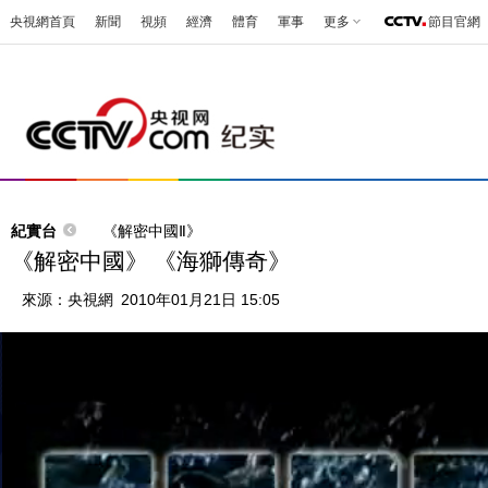
央視網首頁
新聞
視頻
經濟
體育
軍事
更多
節目官網
紀實台
《解密中國Ⅱ》
《解密中國》 《海獅傳奇》
來源：
央視網
2010年01月21日 15:05