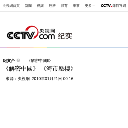
央視網首頁
新聞
視頻
經濟
體育
軍事
更多
節目官網
紀實台
《解密中國Ⅱ》
《解密中國》 《海市蜃樓》
來源：
央視網
2010年01月21日 00:16