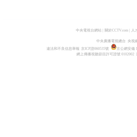
中央電視台網站
|
關於CCTV.com
|
人
中央廣播電視總台 央視
違法和不良信息舉報
京ICP證060535號
京公網安備 11
網上傳播視聽節目許可證號 0102002