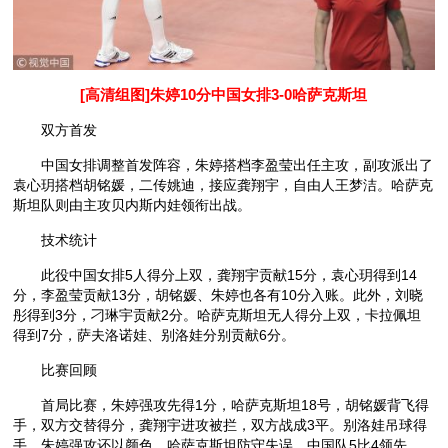
[高清组图]朱婷10分中国女排3-0哈萨克斯坦
双方首发
中国女排调整首发阵容，朱婷搭档李盈莹出任主攻，副攻派出了
袁心玥搭档胡铭媛，二传姚迪，接应龚翔宇，自由人王梦洁。哈萨克
斯坦队则由主攻贝内斯内娃领衔出战。
技术统计
此役中国女排5人得分上双，龚翔宇贡献15分，袁心玥得到14
分，李盈莹贡献13分，胡铭媛、朱婷也各有10分入账。此外，刘晓
彤得到3分，刁琳宇贡献2分。哈萨克斯坦无人得分上双，卡拉佩坦
得到7分，萨夫洛诺娃、别洛娃分别贡献6分。
比赛回顾
首局比赛，朱婷强攻先得1分，哈萨克斯坦18号，胡铭媛背飞得
手，双方交替得分，龚翔宇进攻被拦，双方战成3平。别洛娃吊球得
手，朱婷强攻还以颜色，哈萨克斯坦防守失误，中国队5比4领先。