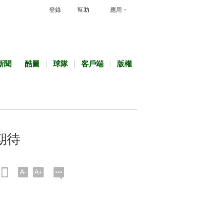
登錄
幫助
應用
新聞
酷圖
球隊
客戶端
版權
期待
A-
A+