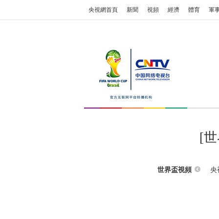
央視網首頁
新聞
視頻
經濟
體育
軍
[
央
世界盃視頻