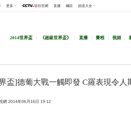
事
更多
節目官網
直播
欄目
頻道大全
2014世界盃
《超級世界盃》
直播
賽程
視頻
世界盃]德葡大戰一觸即發 C羅表現令人
視網 2014年06月16日 19:12