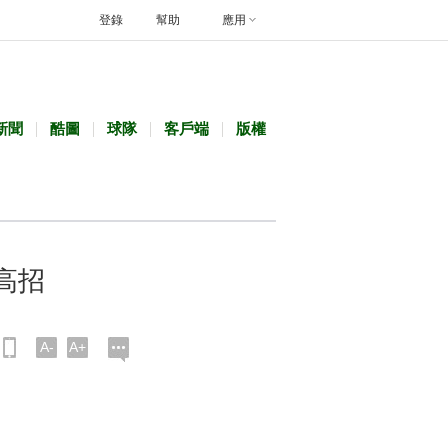
登錄
幫助
應用
新聞
酷圖
球隊
客戶端
版權
高招
A-
A+