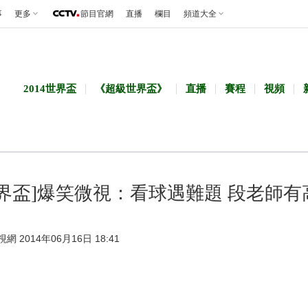
事
更多
節目官網
直播
欄目
頻道大全
2014世界盃
《超級世界盃》
直播
賽程
視頻
世界盃]爆笑微視：看球遇難題 段老師有
視網 2014年06月16日 18:41