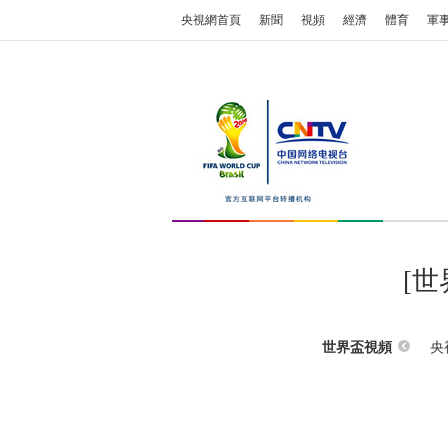
央視網首頁
新聞
視頻
經濟
體育
軍
[
央
世界盃視頻