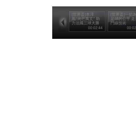
[世界盃]本澤
[世界盃]一切
馬“光芒萬丈” 助
足球的公平 走
力法國三球大勝
門線技術
00:02:44
00:02
本期微視帶您欣賞爆笑世界盃趣事，
央視網體育
巴西世界盃
相關閱讀
巴西世界盃
|
微視
[世界盃]本澤馬“光芒萬丈” 助力法國三...