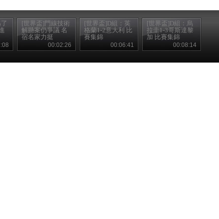
為了
[世界盃]門線技術
[世界盃]D組：英
[世界盃]D組：烏
進
解懸案仍爭議 名
格蘭1-2意大利 比
拉圭1-3哥斯達黎
宿名家力挺
賽集錦
加 比賽集錦
:08
00:02:26
00:06:41
00:08:14
逗您開懷一笑。
世界盃熱點