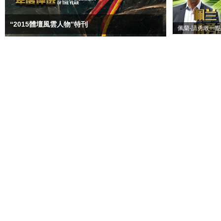
“2015體壇風雲人物”特刊
佩蘭-請勇敢一點