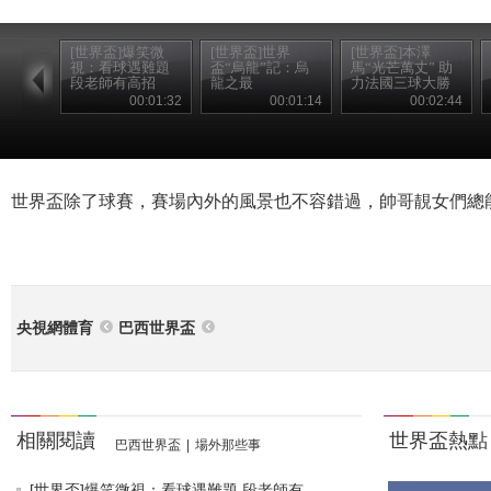
[世界盃]爆笑微
[世界盃]世界
[世界盃]本澤
視：看球遇難題
盃“烏龍”記：烏
馬“光芒萬丈” 助
段老師有高招
龍之最
力法國三球大勝
00:01:32
00:01:14
00:02:44
世界盃除了球賽，賽場內外的風景也不容錯過，帥哥靚女們總
央視網體育
巴西世界盃
相關閱讀
世界盃熱點
巴西世界盃
|
場外那些事
[世界盃]爆笑微視：看球遇難題 段老師有...