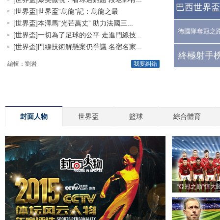
巴西世界盃
[世界盃]世界盃“烏龍”記：烏龍之最
[世界盃]本澤馬“光芒萬丈” 助力法國三...
德國隊奪冠之
[世界盃]一切為了足球的公平 走進門線技...
[世界盃]門線技術解懸案仍爭議 名宿名家...
終極射手榜
編輯：劉岩
我要糾錯
封面人物
世界盃
籃球
綜合體育
“亞冠之巔”恒大