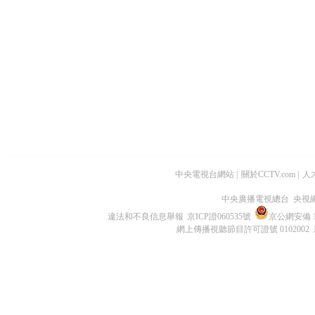
中央電視台網站
|
關於CCTV.com
|
人
中央廣播電視總台 央視
違法和不良信息舉報
京ICP證060535號
京公網安備 11
網上傳播視聽節目許可證號 0102002