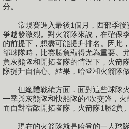
分。
常規賽進入最後1個月，西部季後
爭越發激烈。對火箭隊來説，在確保
的前提下，想盡可能提升排名。因此
部球隊時，比賽勝負顯得尤為重要。
負灰熊隊和開拓者隊的情況下，火箭
隊提升自信心。結果，哈登和火箭隊
但總體戰績方面，面對這些球隊火
一季與灰熊隊和快船隊的4次交鋒，火
而面對宿敵開拓者隊，火箭隊1勝2負
現在的火箭隊就是哈登的一人球隊