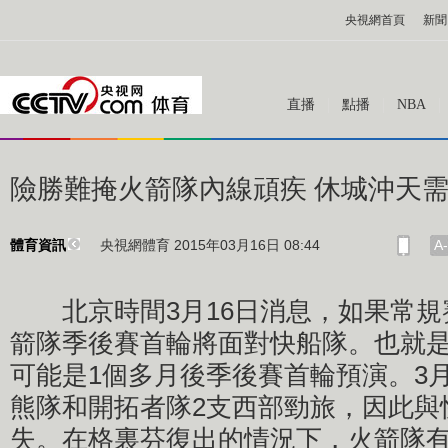
央視網首頁
新聞
直播
點播
NBA
險勝難掩火箭隊內線頑疾 休城沖天
央視網體育 2015年03月16日 08:44
A-
體育資訊
北京時間3月16日消息，如果常規
箭隊季後賽首輪將面對快船隊。也就
可能是1個多月後季後賽首輪預演。3
熊隊和開拓者隊2支西部勁旅，因此與
失。在格裏芬復出的情況下，火箭隊有