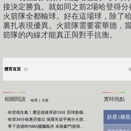
接決定勝負。就如同之前2場哈登得分
火箭隊全都輸球。好在這場球，除了
裏扎表現優異。火箭隊需要霍華德，當
箭隊的內線才能真正與對手抗衡。
體育首頁
相關閱讀
實時熱點
哈登
|
火箭
哈登很生氣！遭惡侵後單節18分 罰球創個...
妖星1條龍
哈登34分格裏芬復出 保羅失追平兩分火箭...
爭下游過時!NBA擺爛風停 末路豪門僅湖...