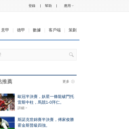
登錄
幫助
應用
意甲
德甲
數據
客戶端
策劃
點推薦
更多
歐冠半決賽，妖星一條龍破門托
雷斯中柱，馬競1-0拜仁。
詳細 >
斯諾克世錦賽半決賽，傅家俊勝
霍金斯晉級四強。