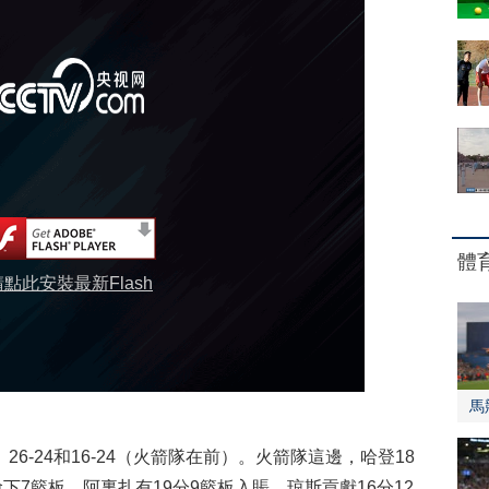
體
請點此安裝最新Flash
馬
26-24和16-24（火箭隊在前）。火箭隊這邊，哈登18
搶下7籃板，阿裏扎有19分9籃板入賬，琼斯貢獻16分12