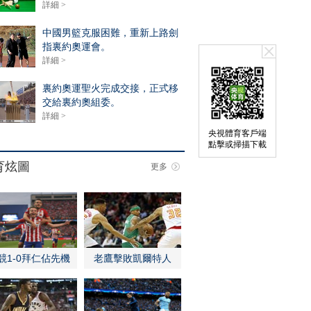
詳細 >
中國男籃克服困難，重新上路劍
指裏約奧運會。
詳細 >
裏約奧運聖火完成交接，正式移
交給裏約奧組委。
詳細 >
央視體育客戶端
點擊或掃描下載
育炫圖
更多
競1-0拜仁佔先機
老鷹擊敗凱爾特人