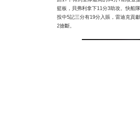
籃板，貝弗利拿下11分3助攻。快船
投中5記三分有19分入賬，雷迪克貢獻
2搶斷。