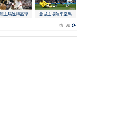
龍主場逆轉贏球
曼城主場險平皇馬
換一組
ipad版
iphone版
安卓手機
安卓pad
載央視體育客戶端，精彩賽事，即刻呈現！
4小時點擊排行
更多
[愛看NBA]常規賽4月14日：爵士..
[愛看NBA]常規賽4月14日：爵士..
[愛看NBA]常規賽4月14日：爵士..
[愛看NBA]常規賽4月14日：爵士..
[愛看NBA]季後賽4月22日：勇士..