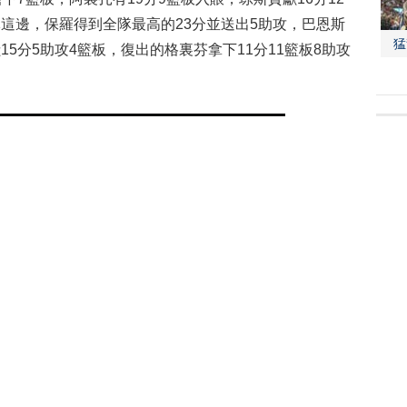
隊這邊，保羅得到全隊最高的23分並送出5助攻，巴恩斯
猛
15分5助攻4籃板，復出的格裏芬拿下11分11籃板8助攻
下
2
01
02
03
04
05