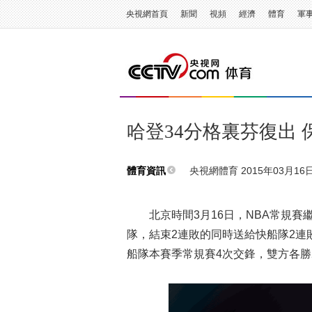
央視網首頁
新聞
視頻
經濟
體育
軍
哈登34分格裏芬復出
央視網體育 2015年03月16日 
體育資訊
北京時間3月16日，NBA常規賽繼
隊，結束2連敗的同時送給快船隊2連
船隊本賽季常規賽4次交鋒，雙方各勝