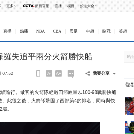
事
更多
節目官網
直播
欄目
頻道大全
直播
點播
NBA
CBA
國足
中超
歐冠
英超
 保羅失追平兩分火箭勝快船
07:52
A-
A+
我要分享
熱
續進行。做客的火箭隊經過四節較量以100-98戰勝快船
敗。此役之後，火箭隊鞏固了西部第4的排名，同時與快
2場。