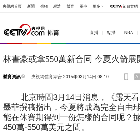
央視網首頁
新聞
視頻
經濟
體育
軍事
更多
節目官網
直播
點播
NBA
林書豪或拿550萬新合同 今夏火箭
央視網體育綜合 2015年03月14日 08:10
A-
體育資訊
北京時間3月14日消息，《露天看
墨菲撰稿指出，今夏將成為完全自由
能在休賽期得到一份怎樣的合同呢？
450萬-550萬美元之間。