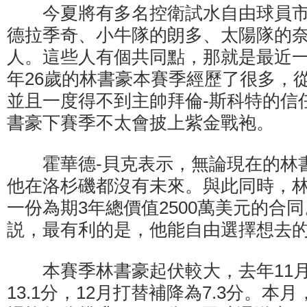
今夏將有多名控衛試水自由球員市
德拉季奇、小牛隊的朗多、太陽隊的
人。這些人有個共同點，那就是最近
年26歲的林書豪本賽季經歷了很多，
並且一度得不到主帥拜倫-斯科特的信
書豪下賽季不太會披上紫金戰袍。
霍華德-貝克表示，無論現在的林
他在洛杉磯都沒有未來。與此同時，
一份為期3年總價值2500萬美元的合
説，最有利的是，他能自由選擇想去
本賽季林書豪起伏較大，去年11月
13.1分，12月打替補降為7.3分。