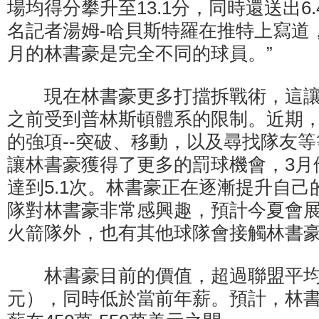
場均得分攀升至13.1分，同時還送出6.
名記者湯姆-哈貝斯特羅在推特上寫道，
月的林書豪是完全不同的球員。”
現在林書豪更多打擋拆戰術，這讓
之前受到普林斯頓體系的限制。近期
的強項--突破、移動，以及尋找隊友
讓林書豪獲得了更多的罰球機會，3月
達到5.1次。林書豪正在逐漸提升自
隊對林書豪非常感興趣，預計今夏會
火箭隊外，也有其他球隊會接觸林書
林書豪目前的價值，超過聯盟平均工資（
元），同時低於當前年薪。預計，林