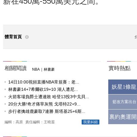
薪在450萬-550萬美元之間。
體育首頁
相關閱讀
實時熱點
NBA
|
林書豪
14日10:00視頻直播NBA常規賽：老...
妖星1條龍
林書豪14+7希爾砍19+10 湖人遭尼...
火箭客場負爵士遭連敗 哈登13投3中戈貝...
籃改方案出台
20分大勝!奇才痛宰灰熊 戈塔特22+9...
步行者擒雄鹿豪取7連勝 斯塔基25+6斯...
裏約奧運開
編輯：高原
責任編輯：王曉遐
我要糾錯