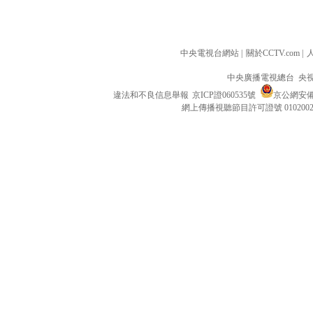
中央電視台網站
|
關於CCTV.com
|
中央廣播電視總台 央
違法和不良信息舉報
京ICP證060535號
京公網安備 1
網上傳播視聽節目許可證號 010200