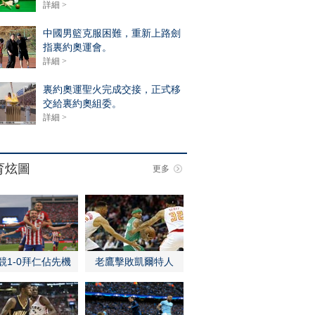
詳細 >
中國男籃克服困難，重新上路劍
指裏約奧運會。
詳細 >
裏約奧運聖火完成交接，正式移
交給裏約奧組委。
詳細 >
育炫圖
更多
競1-0拜仁佔先機
老鷹擊敗凱爾特人