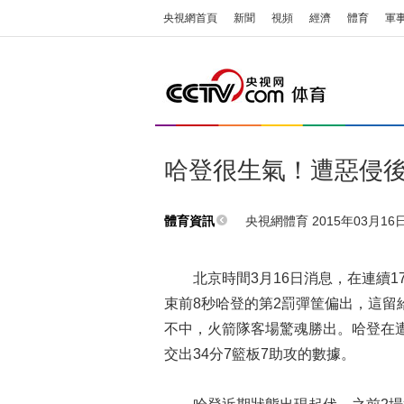
央視網首頁
新聞
視頻
經濟
體育
軍
哈登很生氣！遭惡侵後
央視網體育 2015年03月16日 
體育資訊
北京時間3月16日消息，在連續1
束前8秒哈登的第2罰彈筐偏出，這留
不中，火箭隊客場驚魂勝出。哈登在
交出34分7籃板7助攻的數據。