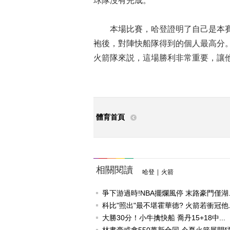
球隊沒有完成。
本場比賽，哈登證明了自己是本賽季M
袍後，對陣快船隊得到的個人最高分。
火箭隊來説，這場勝利非常重要，讓
體育首頁
相關閱讀
哈登
|
火箭
爭下游過時!NBA擺爛風停 末路豪門僅湖..
科比"照出"最不堪霍華德? 火箭若衝冠他..
大勝30分！小牛擒快船 喬丹15+18中...