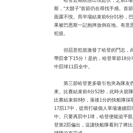
哈登近期狀態出現起伏，之前2場得分
斯，“大鬍子”首節仍在尋找手感。首
面露不悅。而半場結束前6分01秒，
果被巴恩斯一記抱摔放倒在地。有意
犯規。
但惡意犯規激發了哈登的鬥志，此前
帶罰拿下15分！是的，哈登單節18
中罰球11罰全中。
第三節哈登更多吸引包夾為隊友們
來。比賽結束前4分52秒，此時火箭
比賽結束前8秒，落後1分的快船隊採
17罰17中，從而打破個人單場連續
中。只要再罰中1球，哈登便能追平凱
登第2罰偏出，這讓快船隊看到了將