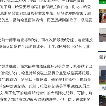
都沒上20分，共計32投僅10中。今日在斯台普
節過半時，哈登突破過程中被保羅拉倒在地。對此，哈登
巴恩斯的惡意犯規讓哈登非常生氣。哈登從左路突破，結
思的是，當時哈登面無表情，而巴恩斯則被吹了一級惡意
一節半哈登得到9分。而在次節最後6分鐘，哈登連投
分率領火箭隊在半場逆轉比分。上半場哈登砍下24分，其
體
製造機會。而末節在快船隊瘋狂追分之際，哈登站了出
隊僅領先3分，哈登持球突破上籃得分並造成格裏芬犯規。
取犯規戰術，哈登站上罰球線。他的第1罰命中，也就是
罰球命中次數紀錄。此前，哈登的紀錄是單場連續16罰全
馬
文-馬丁創下的連續18罰全中的火箭隊史紀錄。可惜，哈
比賽拖入加時賽或絕殺火箭隊的曙光。但可惜，裏弗斯的