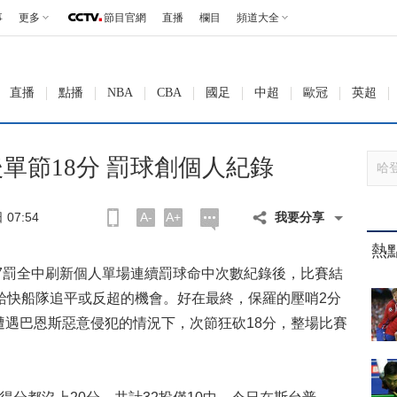
事
更多
節目官網
直播
欄目
頻道大全
直播
點播
NBA
CBA
國足
中超
歐冠
英超
單節18分 罰球創個人紀錄
07:54
A-
A+
我要分享
熱
7罰全中刷新個人單場連續罰球命中次數紀錄後，比賽結
給快船隊追平或反超的機會。好在最終，保羅的壓哨2分
遭遇巴恩斯惡意侵犯的情況下，次節狂砍18分，整場比賽