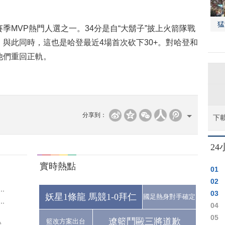
猛
VP熱門人選之一。34分是自“大鬍子”披上火箭隊戰
與此同時，這也是哈登最近4場首次砍下30+。對哈登和
他們重回正軌。
分享到：
下
2
實時熱點
01
02
.
03
妖星1條龍 馬競1-0拜仁
國足熱身對手確定
.
04
05
遼籃鬥毆三將道歉
籃改方案出台