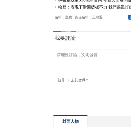
林書豪或拿550萬新合同 今夏火箭展開猛.
哈登：表現下滑因籃板不力 我們很難打出快
編輯：殷實
責任編輯：王曉遐
封面人物