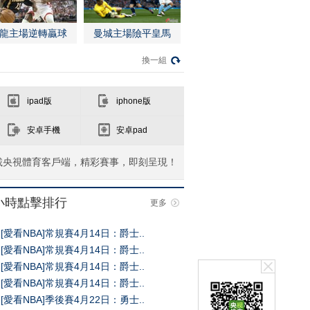
龍主場逆轉贏球
曼城主場險平皇馬
換一組
ipad版
iphone版
安卓手機
安卓pad
載央視體育客戶端，精彩賽事，即刻呈現！
4小時點擊排行
更多
[愛看NBA]常規賽4月14日：爵士..
[愛看NBA]常規賽4月14日：爵士..
[愛看NBA]常規賽4月14日：爵士..
[愛看NBA]常規賽4月14日：爵士..
[愛看NBA]季後賽4月22日：勇士..