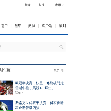
登錄
幫助
應用
意甲
德甲
數據
客戶端
策劃
點推薦
更多
歐冠半決賽，妖星一條龍破門托
雷斯中柱，馬競1-0拜仁。
詳細 >
斯諾克世錦賽半決賽，傅家俊勝
霍金斯晉級四強。