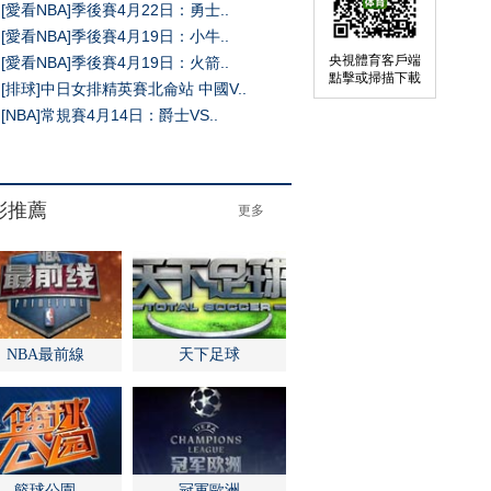
[愛看NBA]季後賽4月22日：勇士..
[愛看NBA]季後賽4月19日：小牛..
央視體育客戶端
[愛看NBA]季後賽4月19日：火箭..
點擊或掃描下載
[排球]中日女排精英賽北侖站 中國V..
[NBA]常規賽4月14日：爵士VS..