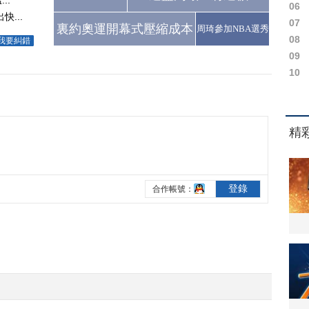
..
06
...
07
裏約奧運開幕式壓縮成本
周琦參加NBA選秀
08
我要糾錯
09
10