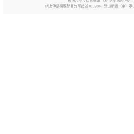
違法和不良信息舉報
京ICP證060535號
網上傳播視聽節目許可證號 0102004
新出網證（京）字0