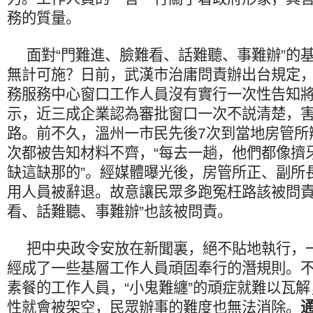
務的質量。
面對“門難進、臉難看、話難聽、事難辦”的
無計可施？日前，武漢市治庸問責辦出台規定
務服務中心窗口工作人員沒有實行一次性告知
示，近三成企業認為審批窗口一次不説清楚，
路。前不久，溫州一市民先後7次到當地房管所
次都被告知材料不齊，“每去一趟，他們都像擠
缺這缺那的”。經媒體曝光後，房管所正、副所
用人員被辭退。故意讓民眾多跑冤枉路該被問責
看、話難聽、事難辦”也該被問責。
把中央政令安放在新聞裏，絕不貼地執行，
經成了一些基層工作人員頑固奉行的潛規則。
素餐的工作人員，“小鬼難纏”的頑症就難以瓦
性就會被架空，民眾辦事的難度也無法消除。