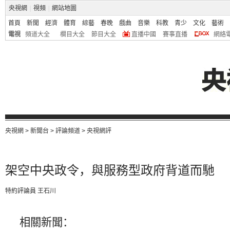
央視網
|
視頻
|
網站地圖
首頁
新聞
經濟
體育
綜藝
春晚
戲曲
音樂
科教
青少
文化
藝術
電視
頻道大全
欄目大全
節目大全
直播中國
賽事直播
網絡
央視網
>
新聞台
>
評論頻道
>
央視網評
架空中央政令，與服務型政府背道而馳
特約評論員 王石川
相關新聞：