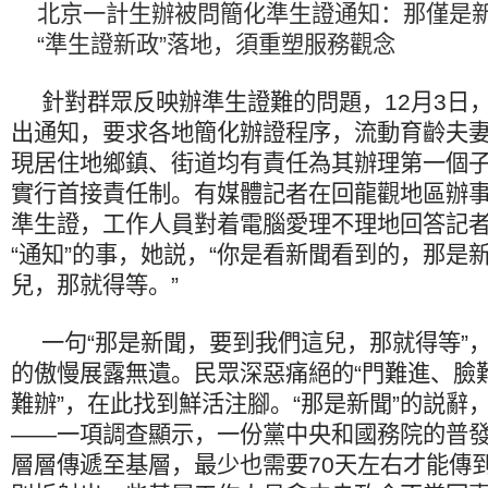
北京一計生辦被問簡化準生證通知：那僅是
“準生證新政”落地，須重塑服務觀念
針對群眾反映辦準生證難的問題，12月3日
出通知，要求各地簡化辦證程序，流動育齡夫
現居住地鄉鎮、街道均有責任為其辦理第一個
實行首接責任制。有媒體記者在回龍觀地區辦
準生證，工作人員對着電腦愛理不理地回答記
“通知”的事，她説，“你是看新聞看到的，那是
兒，那就得等。”
一句“那是新聞，要到我們這兒，那就得等”
的傲慢展露無遺。民眾深惡痛絕的“門難進、臉
難辦”，在此找到鮮活注腳。“那是新聞”的説辭
——一項調查顯示，一份黨中央和國務院的普
層層傳遞至基層，最少也需要70天左右才能傳