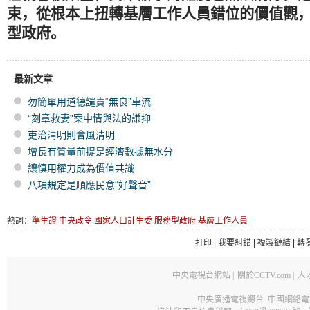
束，從根本上扭轉基層工作人員錯位的價值觀
型政府。
最新文章
勿簡單用道德譴責“無良”車流
“刻章救妻”案中情與法的謙抑
吏治清明則會風清明
增長有質量前提是經濟數據無水分
讓慎用權力成為價值共識
八項規定是順應民意“好聲音”
熱詞：
準生證
中央政令
國家人口計生委
服務型政府
基層工作人員
打印
|
我要糾錯
|
複製鏈結
|
轉
中央電視台網站
|
關於CCTV.com
|
人
中央廣播電視總台 中國網絡電