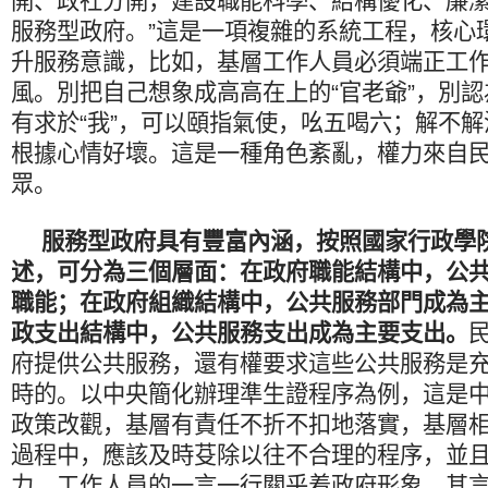
開、政社分開，建設職能科學、結構優化、廉
服務型政府。”這是一項複雜的系統工程，核心
升服務意識，比如，基層工作人員必須端正工
風。別把自己想象成高高在上的“官老爺”，別
有求於“我”，可以頤指氣使，吆五喝六；解不
根據心情好壞。這是一種角色紊亂，權力來自
眾。
服務型政府具有豐富內涵，按照國家行政學
述，可分為三個層面：在政府職能結構中，公
職能；在政府組織結構中，公共服務部門成為
政支出結構中，公共服務支出成為主要支出。
府提供公共服務，還有權要求這些公共服務是
時的。以中央簡化辦理準生證程序為例，這是
政策改觀，基層有責任不折不扣地落實，基層
過程中，應該及時芟除以往不合理的程序，並
力。工作人員的一言一行關乎着政府形象，其