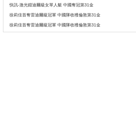
快訊-激光鐳迪爾級女單人艇 中國奪冠第31金
徐莉佳首奪雷迪爾級冠軍 中國隊收穫倫敦第31金
徐莉佳首奪雷迪爾級冠軍 中國隊收穫倫敦第31金