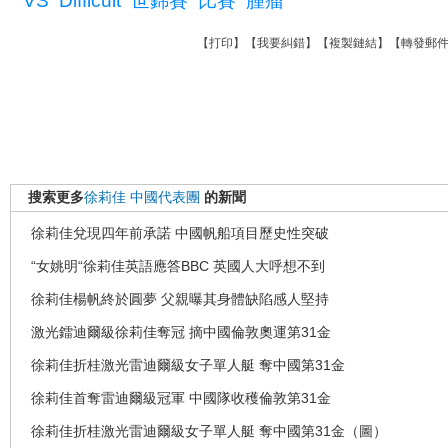
VS
Difficult
世錦賽
比賽
腫瘤
【
打印
】【
我要糾錯
】【
複製鏈結
】【
轉發郵
搜索更多
徐莉佳
中國代表團
的新聞
徐莉佳兌現四年前承諾 中國帆船項目歷史性突破
“女姚明“徐莉佳英語應答BBC 英國人大呼想不到
徐莉佳楊帆終於圓夢 父親曝其身體缺陷感人堅持
激光鐳迪爾級徐莉佳奪冠 摘中國倫敦奧運第31金
徐莉佳折桂激光雷迪爾級女子單人艇 奪中國第31金
徐莉佳首奪雷迪爾級冠軍 中國隊收穫倫敦第31金
徐莉佳折桂激光雷迪爾級女子單人艇 奪中國第31金（圖）