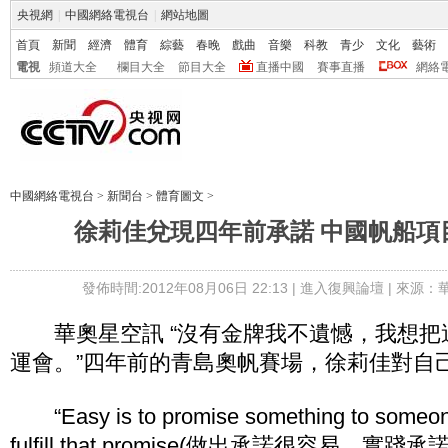
央視網
|
中國網絡電視台
|
網站地圖
首頁
新聞
經濟
體育
綜藝
春晚
戲曲
音樂
科教
青少
文化
藝術
電視
頻道大全
欄目大全
節目大全
直播中國
賽事直播
網絡
中國網絡電視台
>
新聞台
>
體育圖文
>
徐莉佳兌現四年前承諾 中國帆船項
發佈時間:2012年08月06日 22:13 |
進入復興論壇
| 來源：
華奧星空訊 “沒有金牌我不遺憾，我想把
運會。”四年前的青島奧帆賽場，徐莉佳對自
“Easy is to promise something to someone，
fulfill that promise(做出承諾很容易，