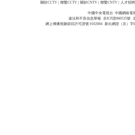
關於CCTV
|
聯繫CCTV
|
關於CNTV
|
聯繫CNTV
|
人才招聘
中國中央電視台 中國網絡電
違法和不良信息舉報
京ICP證060535號
網上傳播視聽節目許可證號 0102004
新出網證（京）字0