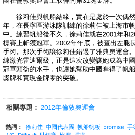
團在倫敦奧運會上取得的第31塊金牌。
徐莉佳與帆船結緣，實在是處於一次偶然的
年，在長寧區游泳隊訓練的徐莉佳被上海市
中。練習帆船後不久，徐莉佳就在2001年和2
標賽上斬獲冠軍。2002年年底，被查出左腿
手術。那次手術讓徐莉佳錯過了雅典奧運會。2
練激光雷迪爾級，正是這次改變讓她成為中
冠軍頭銜的水手，也讓她幫助中國奪得了帆
獎牌和實現金牌零的突破。
相關專題：
2012年倫敦奧運會
熱詞：
徐莉佳
中國代表團
帆船帆板
promise
手