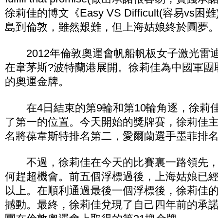
徐莉佳的博文《Easy VS Difficult(容易v
島到倫敦，雖然艱難，但上海姑娘終於圓夢
2012年倫敦奧運會帆船帆板女子激光雷迪
在韋茅斯?波特蘭港展開。徐莉佳為中國軍團
的奧運金牌。
在4日結束的第9輪和第10輪角逐，徐莉
了第一的位置。今天開始的獎牌賽，徐莉佳
名將葆韋斯特排名第二，愛爾蘭選手墨菲排
不過，徐莉佳在今天的比賽裏一路領先，
何趕超機會。前五個浮標過後，上海姑娘已經
以上。在順利通過最後一個浮標後，徐莉佳
撼動。最終，徐莉佳兌現了自己四年前的承