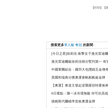
【
打印
】【
搜索更多
單人艇
奪冠
的新聞
[今日之星]徐莉佳:衝擊女子激光雷迪
激光雷迪爾級徐莉佳積分暫列第一 有
中國軍團綜合：國羽大包攬鑄五金傳奇
英國和瑞典分獲奧運會帆船帆板金牌
【奧運】東道主發起逆襲羅切特要衝
6日看點：陳一冰吊環無敵 何可欣高
德賴斯代爾瞄準首枚奧運金牌