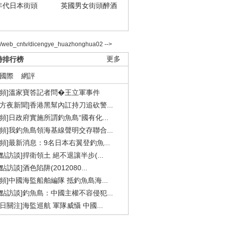
年代日本街頭
英國男女街頭醉酒
2/web_cntv/dicengye_huazhonghua02 -->
時排行榜
更多
國際
網評
視頻]溫家寶答記者問�王立軍事件
東方夜新聞]香港黑幫內訌持刀追砍警...
視頻]日政府實施所謂釣魚島“國有化...
視頻]我釣魚島領海基線聲明交存聯合...
視頻]最新消息：9名日本右翼登釣魚...
焦點訪談]捍衛領土 絕不退讓半步(...
點訪談]酒色陷阱(2012080...
視頻]中國海監船舶編隊 抵釣魚島海...
焦點訪談]釣魚島：中國主權不容侵犯...
今日關注]海監巡航 軍隊威懾 中國...