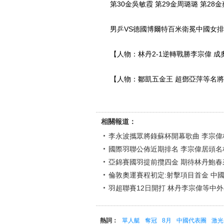
第30金吳敏霞 第29金周璐璐 第28金
男乒VS德國博爾特百米衛冕中國女排
【人物：林丹2-1逆轉戰勝李宗偉 成
【人物：鄒凱五金王 超鄧亞萍等名將
相關報道：
李永波攜眾將錄蘇杯開幕歌曲 李宗偉
國際羽聯公佈近期排名 李宗偉居頭名
亞錦賽國羽提前攬四金 期待林丹鮑春
倫敦奧運賽程初定:射擊項目首金 中
羽超聯賽12日開打 林丹李宗偉等中
熱詞：
單人艇
奪冠
8月
中國代表團
激光