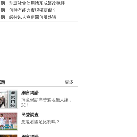
47期：別讓社會信用體系成醫改羈絆
46期：何時有能力實現帶薪假？
45期：嚴控以人查房因何引熱議
話題
更多
網言網語
病童候診痛苦躺地無人讓，
悲！
民聲調查
您還看國足比賽嗎？
網言網語