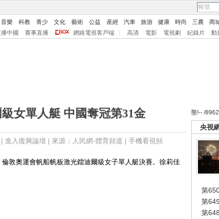
音樂
科教
青少
文化
藝術
公益
産經
汽車
旅游
健康
時尚
三農
商
直播中國
賽事直播
網絡電視客戶端
|
高清
電影
電視劇
紀錄片
動
級女單人艇 中國奪冠第31金
壟!-- /896
央視
 |
進入復興論壇
| 來源：人民網-體育頻道 |
手機看視頻
，倫敦奧運會帆船帆板激光鐳迪爾級女子單人艇決賽。徐莉佳
第65
第6
第6