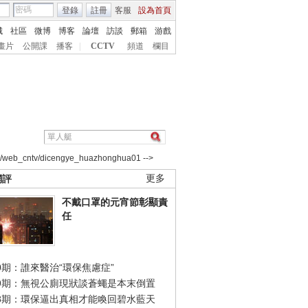
登錄
註冊
客服
設為首頁
城
社區
微博
博客
論壇
訪談
郵箱
游戲
畫片
公開課
播客
|
CCTV
頻道
欄目
2/web_cntv/dicengye_huazhonghua01 -->
網評
更多
不戴口罩的元宵節彰顯責
任
0期：誰來醫治“環保焦慮症”
49期：無視公廁現狀談蒼蠅是本末倒置
48期：環保逼出真相才能喚回碧水藍天