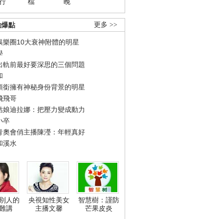
行
檔
晚
勁爆點
更多 >>
娛樂圈10大衰神附體的明星
學
出軌前最好要深思的三個問題
和
領銜擁有神秘身份背景的明星
飛飛哥
姑娘迪拉娜：把壓力變成動力
小卒
青奧會俏主播陳瀅：年輕真好
和溪水
別人的
央視知性美女
智慧樹：謹防
難講
主播文馨
芒果皮炎