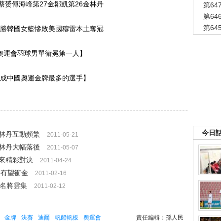
蔡赟傅海峰第27金鄒凱第26金林丹
第6
第6
第6
勝韓國女籃慘敗美國穆雷本土奪冠
奧運會羽球男單衛冕第一人】
成中國奧運金牌最多的選手】
今日
林丹互動頻繁
2011-05-21
林丹大幅落後
2011-05-07
來精彩對決
2011-04-24
國有望衝金
2011-02-16
外名將雲集
2011-02-12
金牌
決賽
迪爾
帆船帆板
奧運會
責任編輯：孫人民