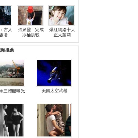
：古人
張泉靈：完成
爆紅網絡十大
處暑
冰桶挑戰
正太蘿莉
視頻推薦
美國太空武器
軍三體艦曝光