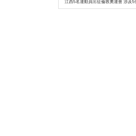
江西5名運動員出征倫敦奧運會 涉及5