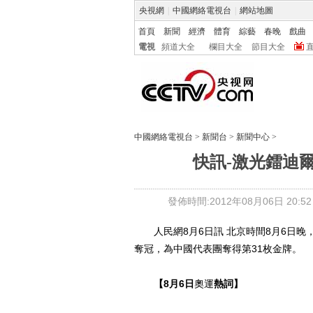
央視網
|
中國網絡電視台
|
網站地圖
首頁
新聞
經濟
體育
綜藝
春晚
戲曲
電視
頻道大全
欄目大全
節目大全
中國網絡電視台
>
新聞台
>
新聞中心
>
快訊-激光鐳迪爾
發佈時間:2012年08月06日 20:52
人民網8月6日訊 北京時間8月6日晚
奪冠，為中國代表團奪得第31枚金牌。
【8月6日
奧運
熱詞】