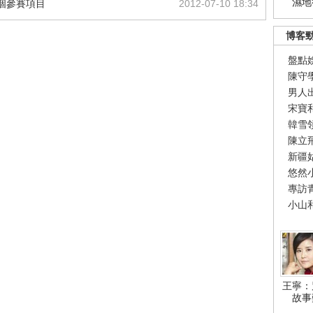
濕地
個參賽項目
2012-07-10 18:34
博客
盤點
陳守
男人
宋寶
韓雪
陳立
新疆
悠然
專訪
小山
王寧：
故事