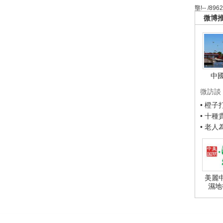
壟!-- /896
微博
中
微訪談
• 橙
• 十
• 老
美麗
濕地