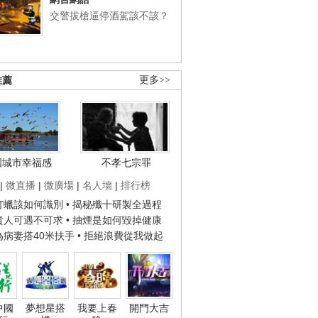
交警拔槍逼停酒駕該不該？
推薦
更多>>
國城市幸福感
不孝七宗罪
|
微直播
|
微廣場
|
名人墻
|
排行榜
子打蠟該如何識別
• 揭秘殲十研製全過程
種貴人可遇不可求
• 抽煙是如何毀掉健康
人為病妻搭40米扶手
• 拒絕浪費從我做起
中國
夢想星搭
我要上春
開門大吉