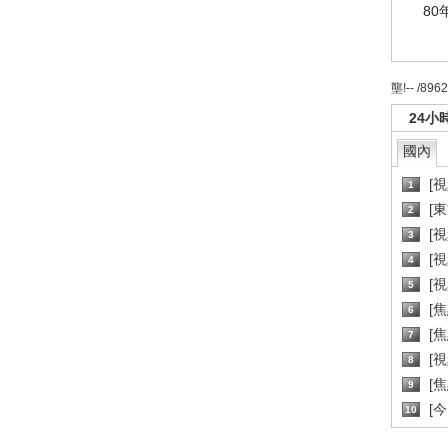
80
壟!-- /896
24小
國內
[
1
[
2
[
3
[
4
[
5
[
6
[焦
7
[
8
[
9
[
10