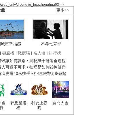
2/web_cntv/dicengye_huazhonghua03 -->
推薦
更多>>
國城市幸福感
不孝七宗罪
|
微直播
|
微廣場
|
名人墻
|
排行榜
子打蠟該如何識別
• 揭秘殲十研製全過程
種貴人可遇不可求
• 抽煙是如何毀掉健康
人為病妻搭40米扶手
• 拒絕浪費從我做起
中國
夢想星搭
我要上春
開門大吉
行
檔
晚