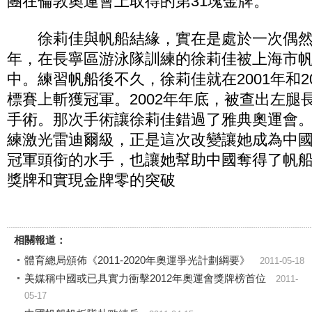
團在倫敦奧運會上取得的第31塊金牌。
徐莉佳與帆船結緣，實在是處於一次偶然的
年，在長寧區游泳隊訓練的徐莉佳被上海市
中。練習帆船後不久，徐莉佳就在2001年和2
標賽上斬獲冠軍。2002年年底，被查出左腿
手術。那次手術讓徐莉佳錯過了雅典奧運會。2
練激光雷迪爾級，正是這次改變讓她成為中
冠軍頭銜的水手，也讓她幫助中國奪得了帆
獎牌和實現金牌零的突破
相關報道：
體育總局頒佈《2011-2020年奧運爭光計劃綱要》
2011-05-18
美媒稱中國或已具實力衝擊2012年奧運會獎牌榜首位
2011-
05-17