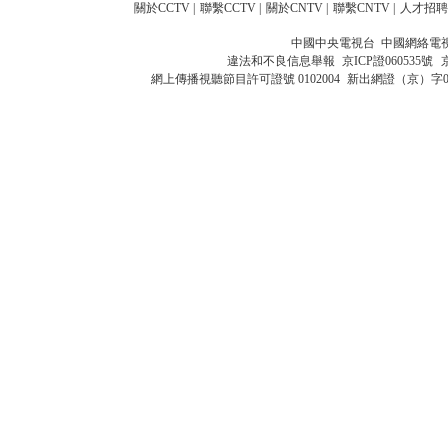
關於CCTV
|
聯繫CCTV
|
關於CNTV
|
聯繫CNTV
|
人才招聘
中國中央電視台 中國網絡電
違法和不良信息舉報
京ICP證060535號
網上傳播視聽節目許可證號 0102004
新出網證（京）字0