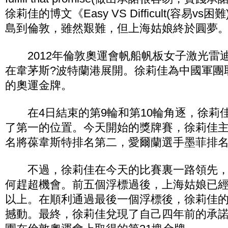
徐莉佳的博文《Easy VS Difficult(容易v
島到倫敦，雖然艱難，但上海姑娘終於圓夢
2012年倫敦奧運會帆船帆板女子激光雷迪
在韋茅斯?波特蘭港展開。徐莉佳為中國軍團
的奧運金牌。
在4日結束的第9輪和第10輪角逐，徐莉
了第一的位置。今天開始的獎牌賽，徐莉佳
名將葆韋斯特排名第二，愛爾蘭選手墨菲排
不過，徐莉佳在今天的比賽裏一路領先，
何趕超機會。前五個浮標過後，上海姑娘已經
以上。在順利通過最後一個浮標後，徐莉佳
撼動。最終，徐莉佳兌現了自己四年前的承