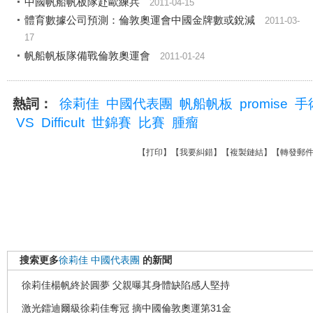
中國帆船帆板隊赴歐練兵
2011-04-15
體育數據公司預測：倫敦奧運會中國金牌數或銳減
2011-03-
17
帆船帆板隊備戰倫敦奧運會
2011-01-24
熱詞：
徐莉佳
中國代表團
帆船帆板
promise
手
VS
Difficult
世錦賽
比賽
腫瘤
【
打印
】【
我要糾錯
】【
複製鏈結
】【
轉發郵
搜索更多
徐莉佳
中國代表團
的新聞
徐莉佳楊帆終於圓夢 父親曝其身體缺陷感人堅持
激光鐳迪爾級徐莉佳奪冠 摘中國倫敦奧運第31金