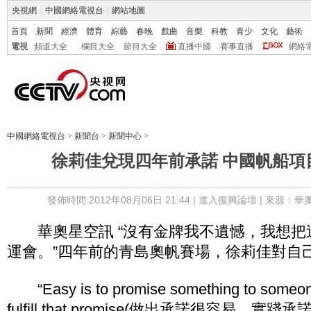
央視網
|
中國網絡電視台
|
網站地圖
首頁
新聞
經濟
體育
綜藝
春晚
戲曲
音樂
科教
青少
文化
藝術
電視
頻道大全
欄目大全
節目大全
直播中國
賽事直播
網絡
中國網絡電視台
>
新聞台
>
新聞中心
>
徐莉佳兌現四年前承諾 中國帆船項
發佈時間:2012年08月06日 21:44 |
進入復興論壇
| 來源：華
華奧星空訊 “沒有金牌我不遺憾，我想把
運會。”四年前的青島奧帆賽場，徐莉佳對自
“Easy is to promise something to someone，
fulfill that promise(做出承諾很容易，