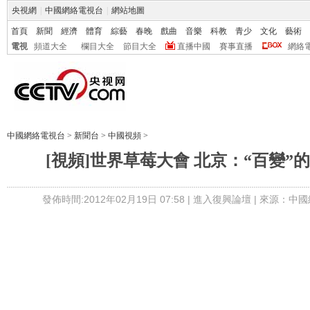
央視網
|
中國網絡電視台
|
網站地圖
首頁
新聞
經濟
體育
綜藝
春晚
戲曲
音樂
科教
青少
文化
藝術
電視
頻道大全
欄目大全
節目大全
直播中國
賽事直播
網絡
中國網絡電視台
>
新聞台
>
中國視頻
>
[視頻]世界草莓大會 北京：“百變”
發佈時間:2012年02月19日 07:58 |
進入復興論壇
| 來源：中國