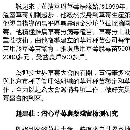
説起來，董清華與草莓結緣始於1999年
溫室草莓剛剛起步，他毅然投身到草莓生産第一
他親自指導的昌平區興壽鎮金沙坨草莓採摘
莓。他積極推廣草莓無病毒種苗、草莓無土
重茬技術，由他指導建立的草莓種苗公司每年
苗用於草莓苗繁育，推廣應用草莓脫毒苗50
2000多元，受益農戶500多戶。
為迎接世界草莓大會的召開，董清華多次
與北京市種子管理站組織的草莓種苗鑒定和
作，全力以赴為大會籌備各項工作，做好充
莓盛會的到來。
趙建莊：潛心草莓農藥殘留檢測研究
即將到來的草莓大會，將有來自世界各地的