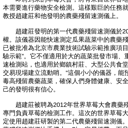
本需要進行藥物安全檢測。這樣艱巨的任務
教授趙建莊和他發明的農藥殘留速測儀上。
趙建莊發明的第一代農藥殘留速測儀於20
權。該儀器因能快速測定瓜果蔬菜中的農藥
已被批准為北京市農業技術試驗示範推廣項目
驗示範”。它不僅適用於大的蔬菜批發市場、
速檢測站，也適用於鄉鎮村莊、大型公共食
交易現場建立流動哨。“這個小小的儀器，能
毒高殘留農藥蔬菜，確保人們身體健康、安全
己的發明很有信心。
趙建莊被聘為2012年世界草莓大會農藥
專門負責草莓的檢測工作。這次的世界草莓
定使用趙建莊研製的第二代農藥殘留速測儀。