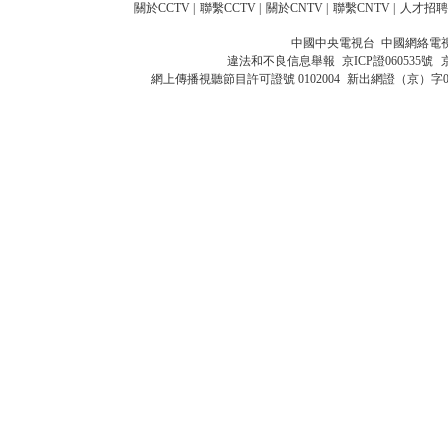
關於CCTV
|
聯繫CCTV
|
關於CNTV
|
聯繫CNTV
|
人才招聘
中國中央電視台 中國網絡電
違法和不良信息舉報
京ICP證060535號
網上傳播視聽節目許可證號 0102004
新出網證（京）字0