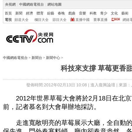
央視網
|
中國網絡電視台
|
網站地圖
首頁
新聞
經濟
體育
綜藝
春晚
戲曲
音樂
科教
青少
文化
藝術
電視
頻道大全
欄目大全
節目大全
直播中國
賽事直播
網絡
中國網絡電視台
>
新聞台
>
新聞中心
>
科技來支撐 草莓更香
發佈時間:2012年02月13日 10:08 |
進入復興論壇
| 來源：
2012年世界草莓大會將於2月18日在北
前，記者慕名到大會舉辦地採訪。
走進寬敞明亮的草莓展示大廳，全自動的
保先進。門外春寒料峭，廳內卻春意盎然，