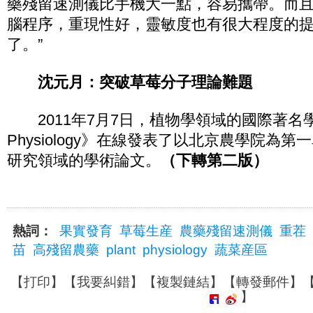
藥殘留速測儀比手機大一點，容易攜帶。而
腦程序，重現性好，靈敏度也有很大程度的
了。”
沈元月：突破草莓分子理論難題
2011年7月7日，植物學領域的國際著名學術
Physiology》在線發表了以北京農學院為
研究領域的學術論文。
（下轉第二版）
熱詞：
果實發育
草莓生産
農藥殘留速測儀
重茬
苗
高殘留農藥
plant
physiology
蔬菜産區
【
打印
】【
我要糾錯
】【
複製鏈結
】【
轉發郵件
】
】