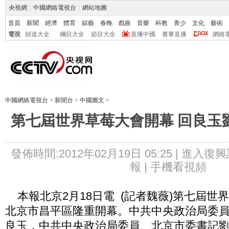
央視網
|
中國網絡電視台
|
網站地圖
首頁
新聞
經濟
體育
綜藝
春晚
戲曲
音樂
科教
青少
文化
藝術
電視
頻道大全
欄目大全
節目大全
直播中國
賽事直播
網絡
中國網絡電視台
>
新聞台
>
中國圖文
>
第七屆世界草莓大會開幕 回良玉
發佈時間:2012年02月19日 05:25 |
進入復興
報 |
手機看視頻
本報北京2月18日電 (記者魏薇)第七屆世界
北京市昌平區隆重開幕。中共中央政治局委
良玉，中共中央政治局委員、北京市委書記