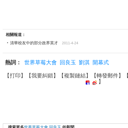
相關報道：
清華校友中的部分政界英才
2011-4-24
熱詞：
世界草莓大會
回良玉
劉淇
開幕式
【
打印
】【
我要糾錯
】【
複製鏈結
】【
轉發郵件
】
】
搜索更多
世界草莓大會
回良玉
的新聞