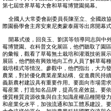
第七屆世界草莓大會和草莓博覽園揭幕。
全國人大常委會副委員長陳至立、全國政協
際園藝學會主席安東尼奧蒙泰羅等出席開幕
開幕式後，回良玉、劉淇等領導同志與中外
莓博覽園。在科普文化展區，他們聽取了園
的彙報，觀看了草莓無土栽培和灌溉技術展
展區，他們饒有興致地向工作人員了解草莓
栽培模式等情況。參觀中，他們指出，大力
農業，對於優化農業産業結構、促進農民持
義新農村建設具有重要作用。要面向市場需
莓産業，打造知名品牌，提高生産效益。要
優質種質資源收集與自主知識産權品種開發
和産業化水平，加強流通和加工體系建設。