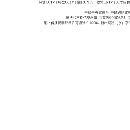
關於CCTV
|
聯繫CCTV
|
關於CNTV
|
聯繫CNTV
|
人才招聘
中國中央電視台 中國網絡電
違法和不良信息舉報
京ICP證060535號
網上傳播視聽節目許可證號 0102004
新出網證（京）字0