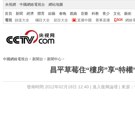
央視網
|
中國網絡電視台
|
網站地圖
首頁
新聞
經濟
體育
綜藝
春晚
戲曲
音樂
科教
青少
文化
藝術
電視
頻道大全
欄目大全
節目大全
直播中國
賽事直播
網絡
中國網絡電視台
>
新聞台
>
新聞中心
>
昌平草莓住“樓房”享“特權”
發佈時間:2012年02月18日 12:40 |
進入復興論壇
| 來源：