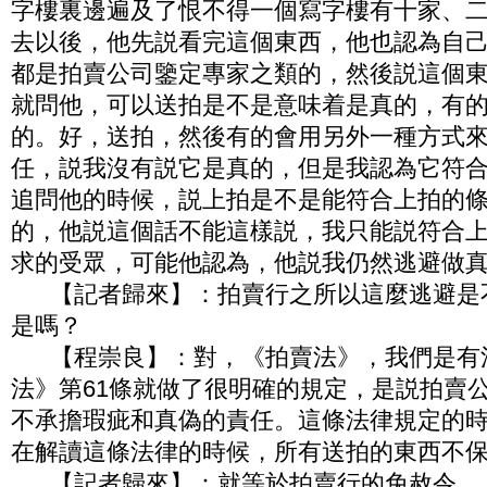
字樓裏邊遍及了恨不得一個寫字樓有十家、
去以後，他先説看完這個東西，他也認為自
都是拍賣公司鑒定專家之類的，然後説這個
就問他，可以送拍是不是意味着是真的，有
的。好，送拍，然後有的會用另外一種方式
任，説我沒有説它是真的，但是我認為它符
追問他的時候，説上拍是不是能符合上拍的
的，他説這個話不能這樣説，我只能説符合
求的受眾，可能他認為，他説我仍然逃避做
【記者歸來】：拍賣行之所以這麼逃避是
是嗎？
【程崇良】：對，《拍賣法》，我們是有
法》第61條就做了很明確的規定，是説拍賣
不承擔瑕疵和真偽的責任。這條法律規定的
在解讀這條法律的時候，所有送拍的東西不
【記者歸來】：就等於拍賣行的免赦令。