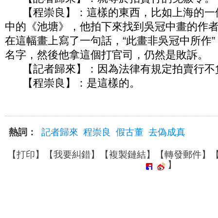
【程崇良】：這樣的東西，比如上海的一個
中的《池塘》，他拍下來找到吳冠中畫的作
在這幅畫上寫了一句話，“此畫非吳冠中所作
名字，然後他拿這個打官司，仍然是敗訴。
【記者歸來】：因為法律有規定拍賣行不
【程崇良】：是這樣的。
熱詞：
記者歸來
程崇良
假古董
去偽成真
【
打印
】【
我要糾錯
】【
複製鏈結
】【
轉發郵件
】
】