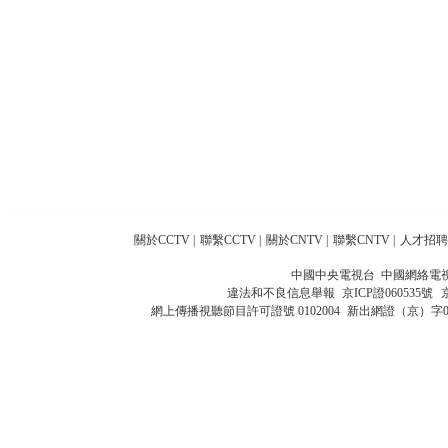
關於CCTV
|
聯繫CCTV
|
關於CNTV
|
聯繫CNTV
|
人才招聘
中國中央電視台 中國網絡電
違法和不良信息舉報
京ICP證060535號
網上傳播視聽節目許可證號 0102004
新出網證（京）字0