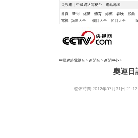
央視網
|
中國網絡電視台
|
網站地圖
首頁
新聞
經濟
體育
綜藝
春晚
戲曲
電視
頻道大全
欄目大全
節目大全
中國網絡電視台
>
新聞台
>
新聞中心
>
奧運日
發佈時間:2012年07月31日 21:12