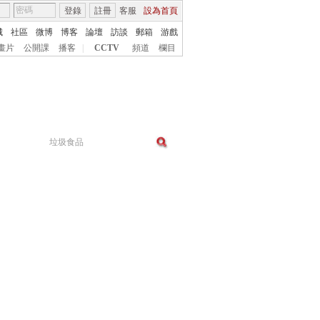
登錄
註冊
客服
設為首頁
城
社區
微博
博客
論壇
訪談
郵箱
游戲
畫片
公開課
播客
|
CCTV
頻道
欄目