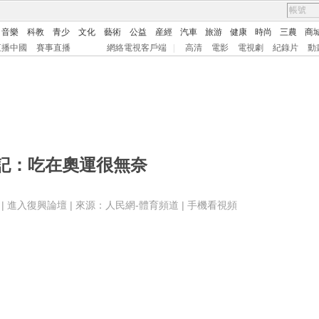
音樂
科教
青少
文化
藝術
公益
産經
汽車
旅游
健康
時尚
三農
商
直播中國
賽事直播
網絡電視客戶端
|
高清
電影
電視劇
紀錄片
動
記：吃在奧運很無奈
 |
進入復興論壇
| 來源：人民網-體育頻道 |
手機看視頻