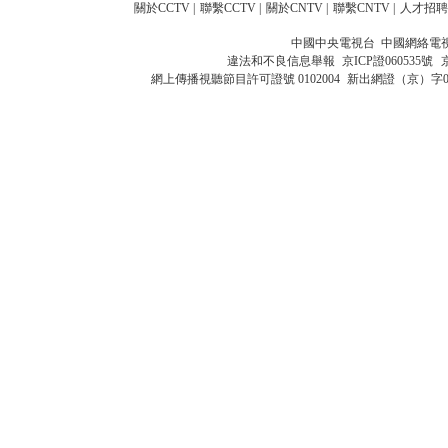
關於CCTV
|
聯繫CCTV
|
關於CNTV
|
聯繫CNTV
|
人才招聘
中國中央電視台 中國網絡電
違法和不良信息舉報
京ICP證060535號
網上傳播視聽節目許可證號 0102004
新出網證（京）字0