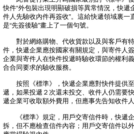
快件“外包裝出現明顯破損等異常情況，快遞
件人先驗收內件再簽收”。這給快遞領域裏一直
是“先簽後驗”畫上了一個句號。
對於網絡購物、代收貨款以及與客戶有特
件，快遞企業應按國家有關規定，與寄件人
企業與寄件人在快件投遞時驗收環節的權利
合合同要求的驗收服務。
按照《標準》，快遞企業應對快件提供至
遞，如果投遞２次還未投交、收件人仍需要
遞企業可收取額外費用，但應事先告知收件
《標準》規定，用戶交寄信件時，快遞企
拆，但不應檢查信件內容；用戶交寄信件以