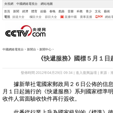
央視網
|
中國網絡電視台
|
網站地圖
首頁
新聞
經濟
體育
綜藝
春晚
戲曲
音樂
科教
青少
文化
藝術
電視
頻道大全
欄目大全
節目大全
直播中國
賽事直播
網絡
中國網絡電視台
>
新聞台
>
新聞中心
>
《快遞服務》國標５月１日
發佈時間:2012年04月29日 09:34 |
進入復興論壇
| 來源：
據新華社電國家郵政局２６日公佈的信息
月１日起施行的《快遞服務》系列國家標準
收件人當面驗收快件再行簽收。
此番從行業上升為國家級別的《標準》後