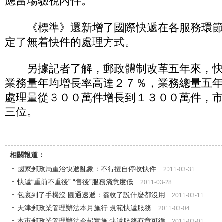
應當場驗視內件。
《標準》還新增了國際快遞在各服務環節
定了無着快件的處理方式。
另據記者了解，郵政體制改革五年來，快
業務量年均增長率高達２７％，業務總量五
處理量從３００萬件增長到１３００萬件，
三位。
相關報道：
國家郵政局重治快遞亂象：不得擅自停收快件
2011-03-31
快遞“重前不重後” “售後”服務滿意度低
2011-03-28
包裹到了手機沒 圓通速遞：簽收了説什麼都沒用
2011-03-11
天津郵政業管理辦法本月施行 規範快遞服務
2011-03-04
本市郵政業管理辦法今起實施 快遞服務有章可循
2011-03-01