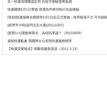
五一快遞漲價幾成定局 先簽字後驗貨將延續
快遞國標5月1日實施 普通快件將仍執行先簽後驗
[視頻]快遞服務全國標準5月1日起正式實施：收寄驗視不力 可吊銷
[經濟半小時]追問北京大霧(20111207)
[新聞1+1]電動車限令，為何陷爭議？（20110609）
遏制快遞亂象 我國將出台首部快遞服務標準
【每週質量報道】斬斷假藥新渠道（2011.3.13）