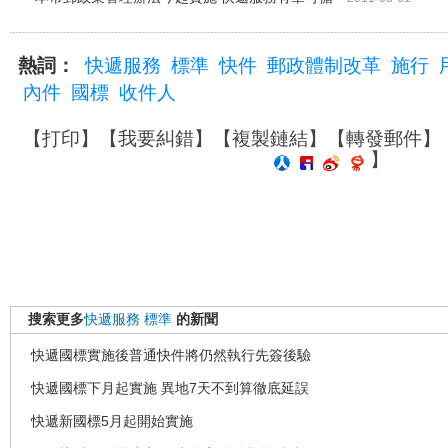
熱詞：
快遞服務
標準
快件
郵政體制改革
施行
內件
國標
收件人
【
打印
】【
我要糾錯
】【
複製鏈結
】【
轉發郵件
】
】
搜索更多
快遞服務
標準
的新聞
快遞國標實施後普通快件將仍然執行先簽後驗
快遞國標下月起實施 異地7天不到算徹底延誤
快遞新國標5月起開始實施