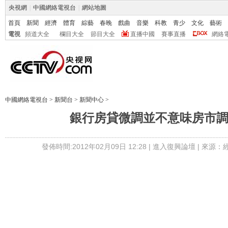
央視網
|
中國網絡電視台
|
網站地圖
首頁
新聞
經濟
體育
綜藝
春晚
戲曲
音樂
科教
青少
文化
藝術
電視
頻道大全
欄目大全
節目大全
直播中國
賽事直播
網絡
中國網絡電視台
>
新聞台
>
新聞中心
>
銀行房貸微調並不意味房市
發佈時間:2012年02月09日 12:28 |
進入復興論壇
| 來源：