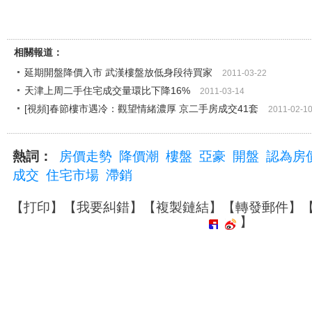
相關報道：
延期開盤降價入市 武漢樓盤放低身段待買家
2011-03-22
天津上周二手住宅成交量環比下降16%
2011-03-14
[視頻]春節樓市遇冷：觀望情緒濃厚 京二手房成交41套
2011-02-1
熱詞：
房價走勢
降價潮
樓盤
亞豪
開盤
認為房
成交
住宅市場
滯銷
【
打印
】【
我要糾錯
】【
複製鏈結
】【
轉發郵件
】
】