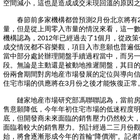
空間減小，這也是造成成交未現回溫的原因
春節前多家機構都曾預測2月份北京將有2
量，但是從上周零入市量的情況來看，這一
機構認為，2012年已經過去了1個月，從政
成交情況都不容樂觀，項目入市意願也普遍
當中部分處於辦理開盤手續過程當中，而另
段。無論是主動還是被動地推遲開盤，其目的
份兩會期間對房地産市場發展的定位與導向
住宅市場的供應將在3月份之後才能恢復正常
鏈家地産市場研究部馮聯聯認為，當前房企
售意願降低，今年年初住宅市場的低迷程度
底，但開發商未來面臨的銷售壓力仍然較大
面臨着較大的銷售壓力。預計經過二三月份
始，將會逐漸形成今年的首輪“降價潮”。記者