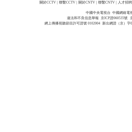
關於CCTV
|
聯繫CCTV
|
關於CNTV
|
聯繫CNTV
|
人才招聘
中國中央電視台 中國網絡電
違法和不良信息舉報
京ICP證060535號
網上傳播視聽節目許可證號 0102004
新出網證（京）字0