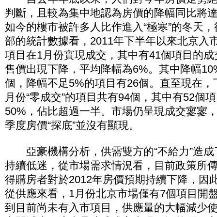
判斷，且較為集中地認為房價的降幅同比將達
如今的樓市被許多人比作進入“極寒”的冬天
部的統計數據看，2011年下半年以來北京入
項目在1月份實現成交，其中有41個項目的
售價出現下降，平均降幅為6%。其中降幅10
個，降幅不足5%的項目有26個。直至現在，
月份“零成交”的項目共有94個，其中有52個
50%，佔比超過一半。市場仍呈現成交寥寥
季度房價“探底”並沒有顯現。
亞豪機構分析，供需雙方的“不給力”造成
持續低迷，從市場需求情況看，目前政策所
得購房者對於2012年房價預期持續下降，因
從供應來看，1月份北京市場僅有7個項目開
到目前尚未有入市項目，供應量的大幅減少