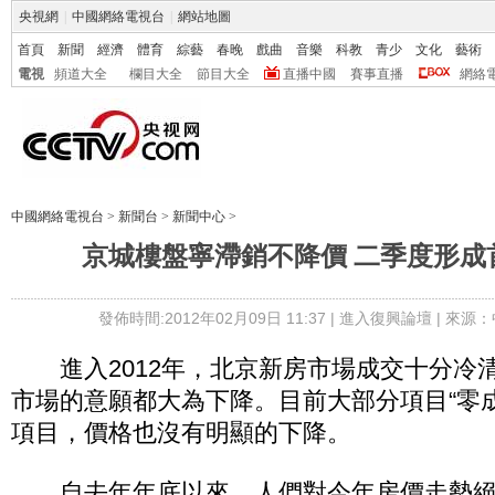
央視網
|
中國網絡電視台
|
網站地圖
首頁
新聞
經濟
體育
綜藝
春晚
戲曲
音樂
科教
青少
文化
藝術
電視
頻道大全
欄目大全
節目大全
直播中國
賽事直播
網絡
中國網絡電視台
>
新聞台
>
新聞中心
>
京城樓盤寧滯銷不降價 二季度形成
發佈時間:2012年02月09日 11:37 |
進入復興論壇
| 來源：
進入2012年，北京新房市場成交十分冷
市場的意願都大為下降。目前大部分項目“零
項目，價格也沒有明顯的下降。
自去年年底以來，人們對今年房價走勢絕