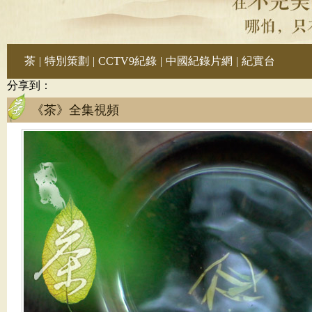
茶
|
特別策劃
|
CCTV9紀錄
|
中國紀錄片網
|
紀實台
分享到：
《茶》全集視頻