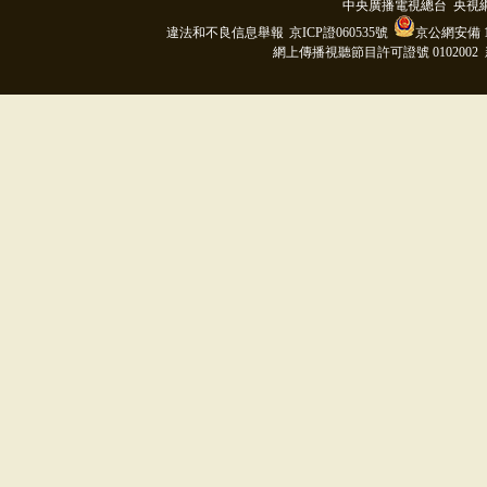
中央廣播電視總台 央視
違法和不良信息舉報
京ICP證060535號
京公網安備 11
網上傳播視聽節目許可證號 0102002