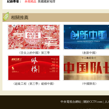
紀錄專場：
央視精品
美國國家地理
相關推薦
《舌尖上的中國》第三季
《創新中國》
《超級工程（第三季）縱橫中國》
《中國隊長》
中央電視台網站
|
關於CCTV.com
|
人