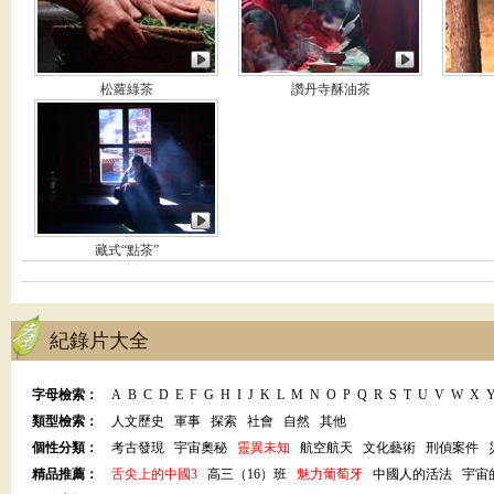
松蘿綠茶
讚丹寺酥油茶
藏式“點茶”
紀錄片大全
字母檢索：
A
B
C
D
E
F
G
H
I
J
K
L
M
N
O
P
Q
R
S
T
U
V
W
X
類型檢索：
人文歷史
軍事
探索
社會
自然
其他
個性分類：
考古發現
宇宙奧秘
靈異未知
航空航天
文化藝術
刑偵案件
精品推薦：
舌尖上的中國3
高三（16）班
魅力葡萄牙
中國人的活法
宇宙