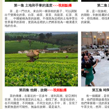
第一集 土地和手掌的溫度
>>>視頻點播
第二集
茶，是一門功夫。來自同一棵茶樹的葉子，可以調製
茶，是一段旅程。
出千變萬化的香。白茶、綠茶、黃茶、烏龍茶、紅茶、黑
的期盼，到創造屬於
茶……中國被稱為茶的故鄉。不僅因為這裡的土地孕育出
中，尋找傳統，尋找
世界最早的茶樹，更因為這裡的人們將茶視為一種溝通天
的家園。
地的生命。
第四集 他鄉，故鄉
>>>視頻點播
第五集 時
茶的傳播，在最近的一百多年，達到高潮。從亞洲到
有一個國家，是世
非洲，茶在所有適宜的土地上，都找了家。茶是包容的，
茶，他們曾開啟最危
在不同國度，不同種族，不同文化的人手中，茶，呈現了
他們掌握着一流的茶
無窮無盡的可能性。無論在故鄉，還是遠方。
午茶文化，然而，這