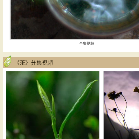
全集視頻
《茶》分集視頻