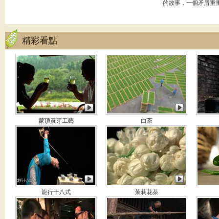
的故事，一個矛盾重
精彩看點
蒙頂黃芽工藝
白茶
龍行十八式
茉莉花茶