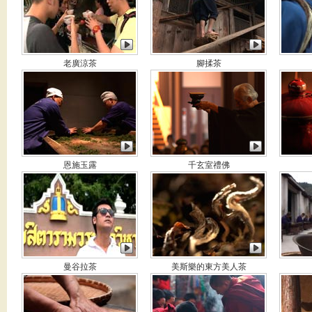
老廣涼茶
腳揉茶
恩施玉露
千玄室禮佛
曼谷拉茶
美斯樂的東方美人茶