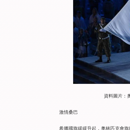
資料圖片：
激情桑巴
希臘國旗緩緩升起，奧林匹克會旗緩