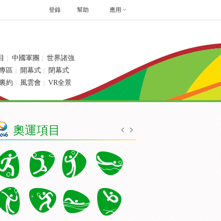
登錄
幫助
應用
目
中國軍團
世界諸強
|
|
專區
開幕式
閉幕式
|
|
裏約
風雲會
VR全景
|
|
奧運項目