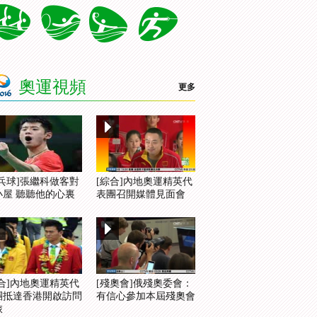
奧運視頻
更多
乒乓球]張繼科做客對
[綜合]內地奧運精英代
小屋 聽聽他的心裏
表團召開媒體見面會
綜合]內地奧運精英代
[殘奧會]俄殘奧委會：
團抵達香港開啟訪問
有信心參加本屆殘奧會
旅