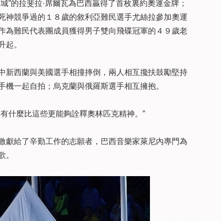
”的拉斐拉·席爾瓦為巴西贏得了首枚裏約奧運金牌；
死神競爭過的１８歲的敘利亞難民選手尤絲拉參加奧運
作為難民代表團成員獲得男子雙向飛碟冠軍的４９歲老
升起。
新西蘭與美國選手相撞摔倒，兩人相互攙扶鼓勵堅持
手機一起自拍；烏克蘭與俄羅斯選手相互擁抱。
有什麼比這些更能夠詮釋奧林匹克精神。”
獻給了辛勤工作的志願者，巴西音樂家萊尼內專門為
歌。