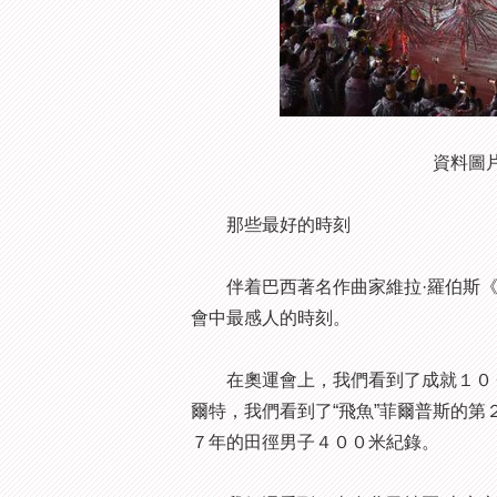
資料圖
那些最好的時刻
伴着巴西著名作曲家維拉·羅伯斯《
會中最感人的時刻。
在奧運會上，我們看到了成就１００
爾特，我們看到了“飛魚”菲爾普斯的
７年的田徑男子４００米紀錄。