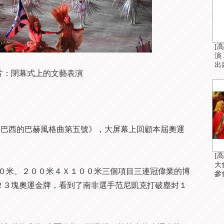
[
演
出
片：閉幕式上的文藝表演
巴西的巴赫風格曲第五號》，大屏幕上回顧本屆奧運
[
大
米、２００米４Ｘ１００米三個項目三連冠偉業的博
參
第２３塊奧運金牌，看到了南非選手范尼凱克打破塵封１