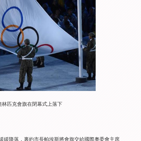
奧林匹克會旗在閉幕式上落下
緩降落，裏約市長帕埃斯將會旗交給國際奧委會主席