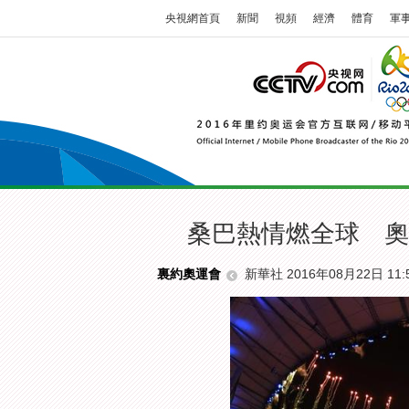
央視網首頁
新聞
視頻
經濟
體育
軍
桑巴熱情燃全球 奧
新華社 2016年08月22日 11:
裏約奧運會