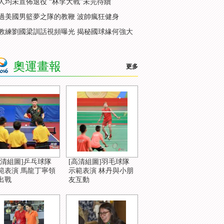
人均未宣佈退役 “林李大戰”未完待續
過美國男籃夢之隊的教鞭 波帥瘋狂健身
教練劉國梁訓話視頻曝光 揭秘國球緣何強大
奧運畫報
更多
高清組圖]乒乓球隊
[高清組圖]羽毛球隊
範表演 馬龍丁寧領
示範表演 林丹與小朋
出戰
友互動