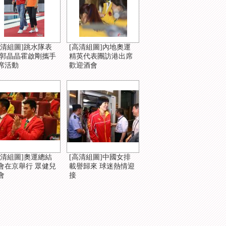
高清組圖]跳水隊表
[高清組圖]內地奧運
 郭晶晶霍啟剛攜手
精英代表團訪港出席
席活動
歡迎酒會
高清組圖]奧運總結
[高清組圖]中國女排
會在京舉行 眾健兒
載譽歸來 球迷熱情迎
會
接