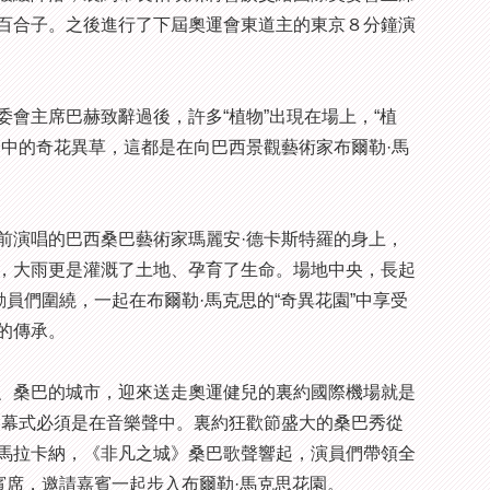
百合子。之後進行了下屆奧運會東道主的東京８分鐘演
主席巴赫致辭過後，許多“植物”出現在場上，“植
園中的奇花異草，這都是在向巴西景觀藝術家布爾勒·馬
演唱的巴西桑巴藝術家瑪麗安·德卡斯特羅的身上，
，大雨更是灌溉了土地、孕育了生命。場地中央，長起
動員們圍繞，一起在布爾勒·馬克思的“奇異花園”中享受
的傳承。
桑巴的城市，迎來送走奧運健兒的裏約國際機場就是
閉幕式必須是在音樂聲中。裏約狂歡節盛大的桑巴秀從
馬拉卡納，《非凡之城》桑巴歌聲響起，演員們帶領全
賓席，邀請嘉賓一起步入布爾勒·馬克思花園。