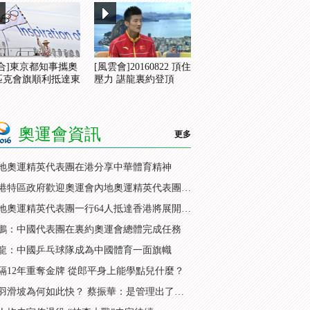
綜合]東京都知事攜奧
[風雲會]20160822 頂住
匹克會旗順利抵達東
壓力 諶龍裏約登頂
奧運會資訊
更多
地奧運精英代表團在港分享中華體育精神
香港特區政府歡迎奧運會內地奧運精英代表團訪港
內地奧運精英代表團一行64人抵達香港將展開訪問
鵬：中國代表團在裏約奧運會總體完成任務
龍：中國乒乓球隊成為中國體育一面旗幟
隔12年重奪金牌 從郎平身上能學點兒什麼？
國羽滑坡為何如此快？ 蔡振華：是管理出了問題