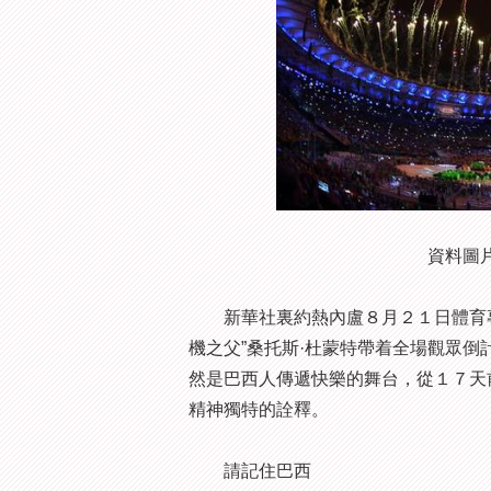
資料圖
新華社裏約熱內盧８月２１日體育專
機之父”桑托斯·杜蒙特帶着全場觀眾
然是巴西人傳遞快樂的舞台，從１７天
精神獨特的詮釋。
請記住巴西