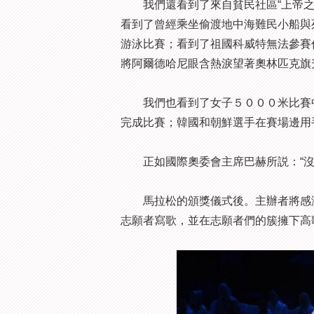
我們還看到了來自貧民社區“上帝之城
看到了曾經乘坐偷渡地中海難民小船與
游泳比賽；看到了祖國科威特無法參賽
將阿爾德哈尼眼含熱淚望著奧林匹克旗
我們也看到了女子５０００米比賽中
完成比賽；韓國和朝鮮選手在賽場邊用
正如國際奧委會主席巴赫所説：“沒
馬拉松的頒獎儀式後。主辦者將感激
志願者寫歌，並在志願者們的簇擁下高