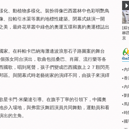
化、動植物多樣化。裝扮得像巴西叢林中色彩明艷鳥
像、拉帕引水渠等裏約地標性建築。閉幕式錶演一開
之美，最終花草叢中綠色的奧運五環和裏約奧運標誌出
[
林
京
家。在科帕卡巴納海灘邊波浪形石子路圖案的舞台
一個孫女同台演出，歌曲包括桑巴、肖羅、流行樂等各
西國歌，唱到尾聲，孩子們變成巴西國旗上２７顆閃亮
內
邦區。與開幕式時老藝術家的演繹不同，由孩子來演繹
劉
星卡門·米蘭達引導。在旗手丁寧的引領下，中國奧
馬
地步入場地，與弗雷沃舞蹈演員共同舞動，運動員和看
時
演出的主角。