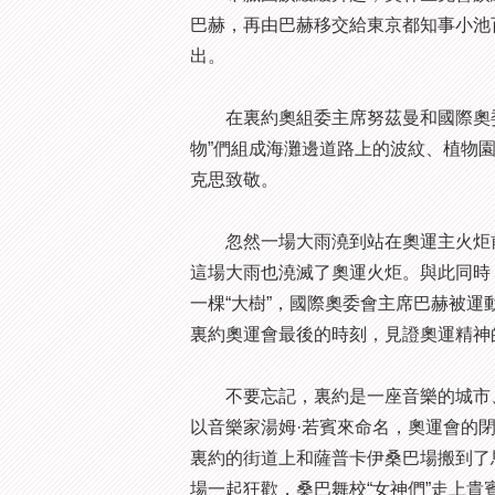
巴赫，再由巴赫移交給東京都知事小池
出。
在裏約奧組委主席努茲曼和國際奧委會
物”們組成海灘邊道路上的波紋、植物
克思致敬。
忽然一場大雨澆到站在奧運主火炬前
這場大雨也澆滅了奧運火炬。與此同時
一棵“大樹”，國際奧委會主席巴赫被運
裏約奧運會最後的時刻，見證奧運精神
不要忘記，裏約是一座音樂的城市、
以音樂家湯姆·若賓來命名，奧運會的
裏約的街道上和薩普卡伊桑巴場搬到了
場一起狂歡，桑巴舞校“女神們”走上貴