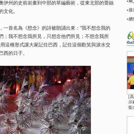
兩
伊州的史前岩畫到中部的草編藝術，從東北部的蕾絲
接
的文化。
總
一首名為《想念》的詩被朗誦出來：“我不想念我的
們；我不想念我所見，只想念他們所見；不想念我所
望用這種形式讓大家記住巴西，記住這個歡笑與淚水交
巴西的日子。
[
示
銜