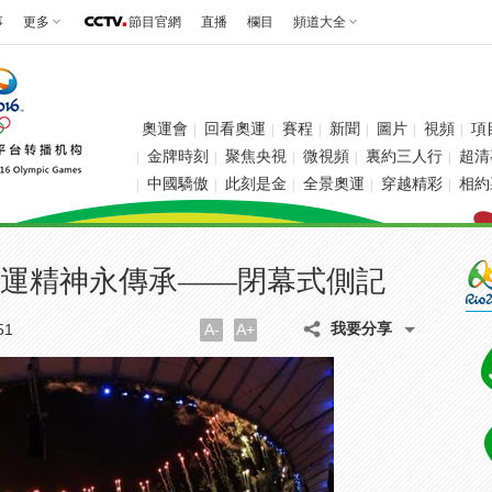
事
更多
節目官網
直播
欄目
頻道大全
奧運會
回看奧運
賽程
新聞
圖片
視頻
項
|
|
|
|
|
|
金牌時刻
聚焦央視
微視頻
裏約三人行
超清
|
|
|
|
|
中國驕傲
此刻是金
全景奧運
穿越精彩
相約
|
|
|
|
|
運精神永傳承——閉幕式側記
我要分享
51
A-
A+