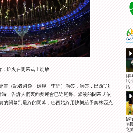
片：焰火在閉幕式上綻放
[
話
電（記者趙焱 姬燁 李錚）滴答，滴答，巴西“飛
話
倒計時，告訴人們裏約奧運會已近尾聲。緊湊的閉幕式依
前的開幕到最終的閉幕，巴西始終用快樂給予奧林匹克
[
表
之