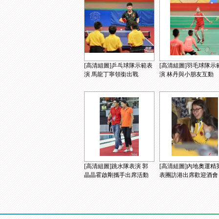
[高清組圖]乒乓球隊示範表
[高清組圖]羽毛球隊示
演 馬龍丁寧領銜出戰
演 林丹與小朋友互動
[高清組圖]跳水隊表演 郭
[高清組圖]內地奧運精
晶晶霍啟剛攜手出席活動
表團訪港出席歡迎酒會