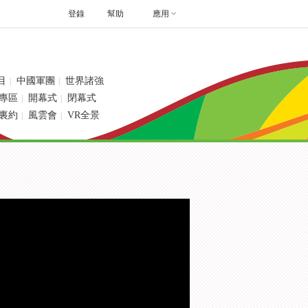
登錄
幫助
應用
目
中國軍團
世界諸強
|
|
專區
開幕式
閉幕式
|
|
裏約
風雲會
VR全景
|
|