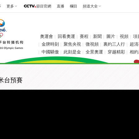
事
更多
節目官網
直播
欄目
頻道大全
奧運會
回看奧運
賽程
新聞
圖片
視頻
項
|
|
|
|
|
|
金牌時刻
聚焦央視
微視頻
裏約三人行
超清
|
|
|
|
|
中國驕傲
此刻是金
全景奧運
穿越精彩
相約
|
|
|
|
|
0米台預賽