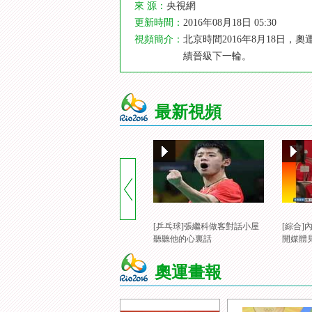
來 源：
央視網
更新時間：
2016年08月18日 05:30
視頻簡介：
北京時間2016年8月18日
績晉級下一輪。
最新視頻
[乒乓球]張繼科做客對話小屋
[綜合
聽聽他的心裏話
開媒體
奧運畫報