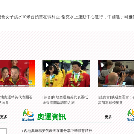
，奧運會女子跳水10米台預賽在瑪利亞-倫克水上運動中心進行，中國選手司
]內地奧運精英代表團召
[綜合]內地奧運精英代表團抵
[殘奧會]俄殘奧委會：
見面會
達香港開啟訪問之旅
參加本屆殘奧會
奧運資訊
更多
更多
內地奧運精英代表團在港分享中華體育精神