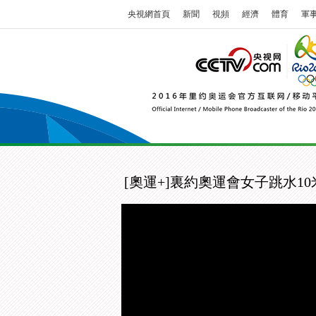
央視網首頁
新聞
視頻
經濟
體育
軍
[奧運+]裏約奧運會女子跳水1