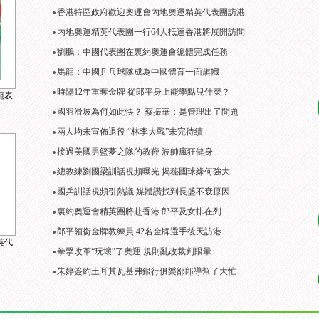
香港特區政府歡迎奧運會內地奧運精英代表團訪港
內地奧運精英代表團一行64人抵達香港將展開訪問
劉鵬：中國代表團在裏約奧運會總體完成任務
馬龍：中國乒乓球隊成為中國體育一面旗幟
時隔12年重奪金牌 從郎平身上能學點兒什麼？
範表
國羽滑坡為何如此快？ 蔡振華：是管理出了問題
兩人均未宣佈退役 “林李大戰”未完待續
接過美國男籃夢之隊的教鞭 波帥瘋狂健身
總教練劉國梁訓話視頻曝光 揭秘國球緣何強大
國乒訓話視頻引熱議 媒體讚找到長盛不衰原因
裏約奧運會精英團將赴香港 郎平及女排在列
郎平領銜金牌教練員 42名金牌選手後天訪港
英代
拳擊改革“玩壞”了奧運 規則亂改裁判眼暈
朱婷簽約土耳其瓦基弗銀行俱樂部郎導幫了大忙