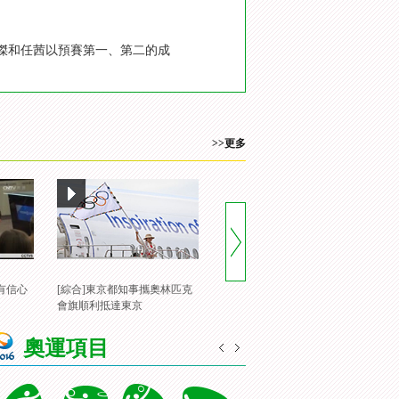
雅傑和任茜以預賽第一、第二的成
>>更多
有信心
[綜合]東京都知事攜奧林匹克
[風雲會]20160822 頂住壓力 諶
[
會旗順利抵達東京
龍裏約登頂
一
奧運項目