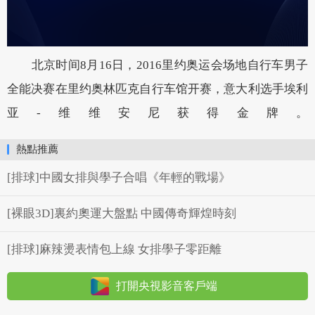
北京时间8月16日，2016里约奥运会场地自行车男子
全能决赛在里约奥林匹克自行车馆开赛，意大利选手埃利
亚-维维安尼获得金牌。
熱點推薦
[排球]中國女排與學子合唱《年輕的戰場》
[裸眼3D]裏約奧運大盤點 中國傳奇輝煌時刻
[排球]麻辣燙表情包上線 女排學子零距離
打開央視影音客戶端