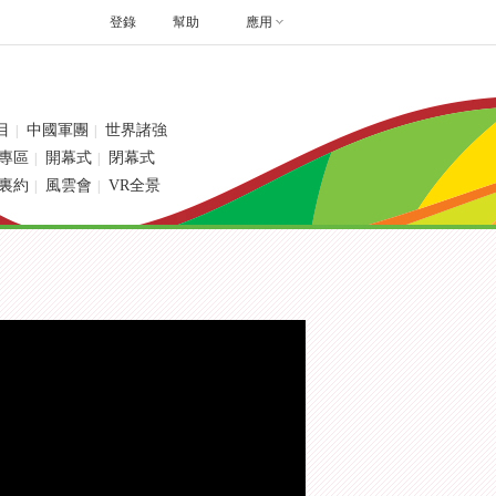
登錄
幫助
應用
目
中國軍團
世界諸強
|
|
專區
開幕式
閉幕式
|
|
裏約
風雲會
VR全景
|
|