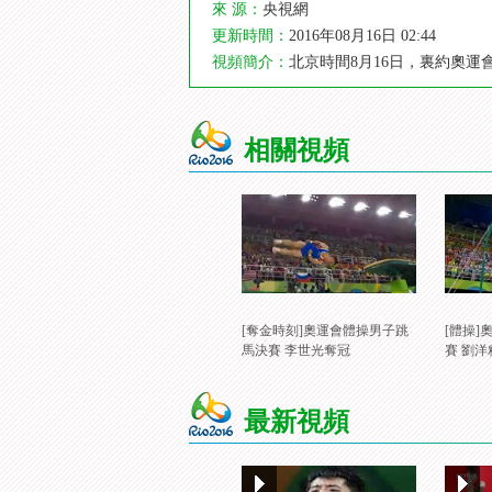
來 源：
央視網
更新時間：
2016年08月16日 02:44
視頻簡介：
北京時間8月16日，裏約奧運
相關視頻
[奪金時刻]奧運會體操男子跳
[體操
馬決賽 李世光奪冠
賽 劉
最新視頻