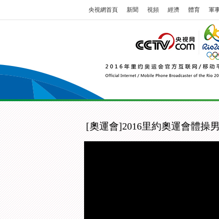
央視網首頁
新聞
視頻
經濟
體育
軍
[奧運會]2016里約奧運會體操