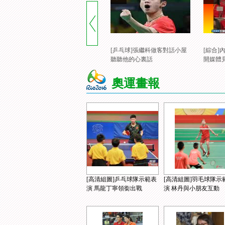
[乒乓球]張繼科做客對話小屋
[綜合
聽聽他的心裏話
開媒體
奧運畫報
[高清組圖]乒乓球隊示範表
[高清組圖]羽毛球隊示
演 馬龍丁寧領銜出戰
演 林丹與小朋友互動