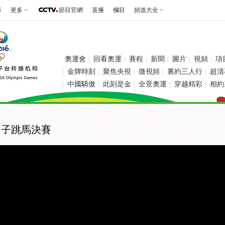
事
更多
節目官網
直播
欄目
頻道大全
奧運會
回看奧運
賽程
新聞
圖片
視頻
項
|
|
|
|
|
|
金牌時刻
聚焦央視
微視頻
裏約三人行
超清
|
|
|
|
|
中國驕傲
此刻是金
全景奧運
穿越精彩
相約
|
|
|
|
|
男子跳馬決賽