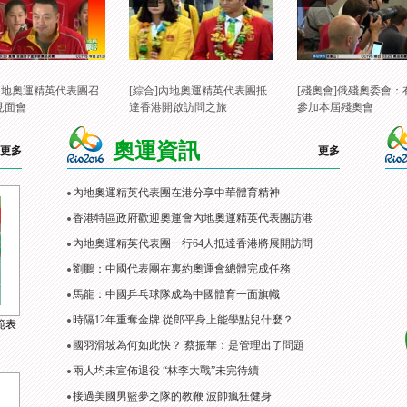
]內地奧運精英代表團召
[綜合]內地奧運精英代表團抵
[殘奧會]俄殘奧委會：
見面會
達香港開啟訪問之旅
參加本屆殘奧會
奧運資訊
更多
更多
內地奧運精英代表團在港分享中華體育精神
香港特區政府歡迎奧運會內地奧運精英代表團訪港
內地奧運精英代表團一行64人抵達香港將展開訪問
劉鵬：中國代表團在裏約奧運會總體完成任務
馬龍：中國乒乓球隊成為中國體育一面旗幟
時隔12年重奪金牌 從郎平身上能學點兒什麼？
範表
國羽滑坡為何如此快？ 蔡振華：是管理出了問題
兩人均未宣佈退役 “林李大戰”未完待續
接過美國男籃夢之隊的教鞭 波帥瘋狂健身