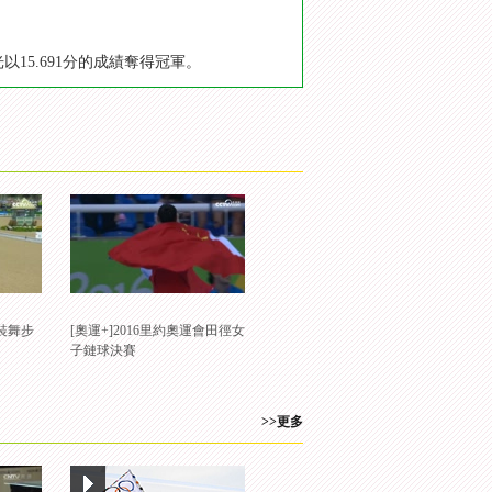
15.691分的成績奪得冠軍。
裝舞步
[奧運+]2016里約奧運會田徑女
子鏈球決賽
>>更多