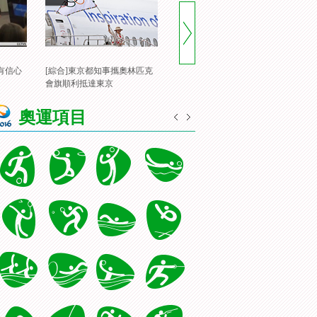
有信心
[綜合]東京都知事攜奧林匹克
[風雲會]20160822 頂住壓力 諶
[
會旗順利抵達東京
龍裏約登頂
一
奧運項目