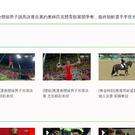
會體操男子跳馬決賽在裏約奧林匹克體育館展開爭奪，最終朝鮮選手李世光以
]奧運會體操男子吊環決
[體操]奧運會體操男子吊環決
[奪金時刻]奧運馬術盛
洋精彩表現
賽 尤浩精彩表現
個人決賽 英國奪冠