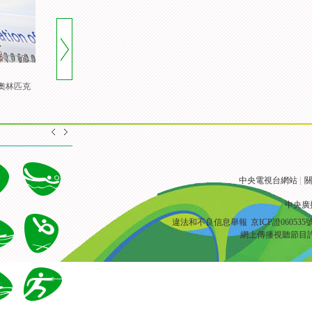
攜奧林匹克
[風雲會]20160822 頂住壓力 諶
[風雲會]諶龍：奧運會冠軍 是
龍裏約登頂
一顆定心丸
中央電視台網站
|
關
中央廣
違法和不良信息舉報
京ICP證060535
網上傳播視聽節目許可