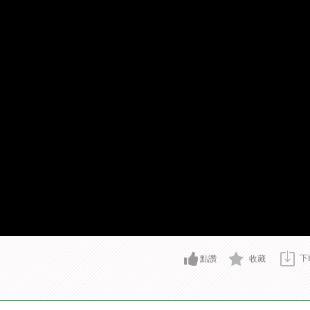
下
點讚
收藏