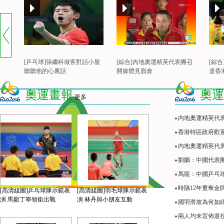
[乒乓球]張繼科做客對話小屋
[綜合]內地奧運精英代表團召
[綜
聽聽他的心裏話
開媒體見面會
達香
奧運畫報
奧運
更多
內地奧運精英代
香港特區政府歡
內地奧運精英代表
劉鵬：中國代表
馬龍：中國乒乓
時隔12年重奪金
[高清組圖]乒乓球隊示範表
[高清組圖]羽毛球隊示範表
演 馬龍丁寧領銜出戰
演 林丹與小朋友互動
國羽滑坡為何如
兩人均未宣佈退役