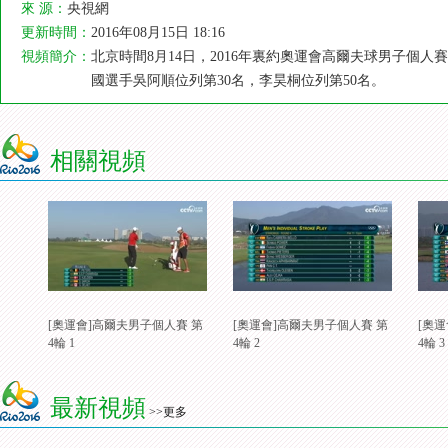
來 源：
央視網
更新時間：
2016年08月15日 18:16
視頻簡介：
北京時間8月14日，2016年裏約奧運會高爾夫球男子個
國選手吳阿順位列第30名，李昊桐位列第50名。
相關視頻
[奧運會]高爾夫男子個人賽 第
[奧運會]高爾夫男子個人賽 第
[奧
4輪 1
4輪 2
4輪 3
最新視頻
>>更多