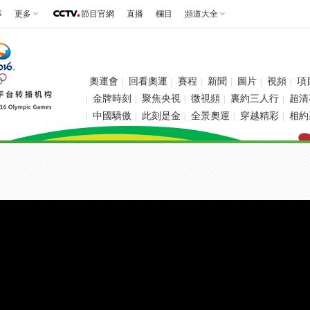
事
更多
節目官網
直播
欄目
頻道大全
奧運會
回看奧運
賽程
新聞
圖片
視頻
項
|
|
|
|
|
|
金牌時刻
聚焦央視
微視頻
裏約三人行
超清
|
|
|
|
|
中國驕傲
此刻是金
全景奧運
穿越精彩
相約
|
|
|
|
|