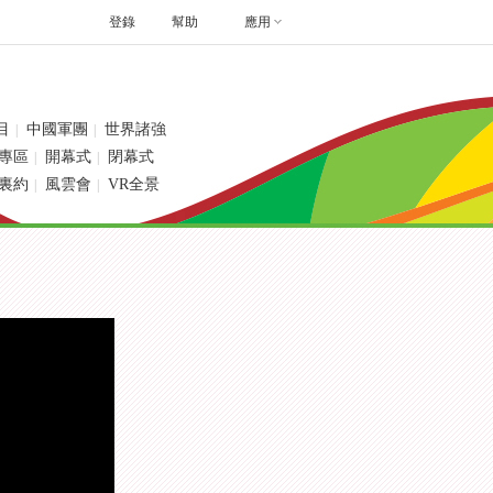
登錄
幫助
應用
目
中國軍團
世界諸強
|
|
專區
開幕式
閉幕式
|
|
裏約
風雲會
VR全景
|
|