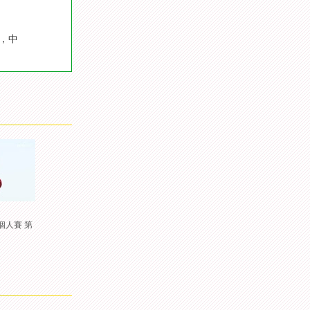
牌，中
個人賽 第