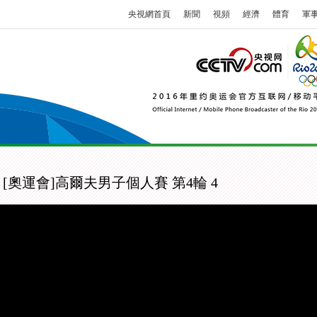
央視網首頁
新聞
視頻
經濟
體育
軍
[奧運會]高爾夫男子個人賽 第4輪 4