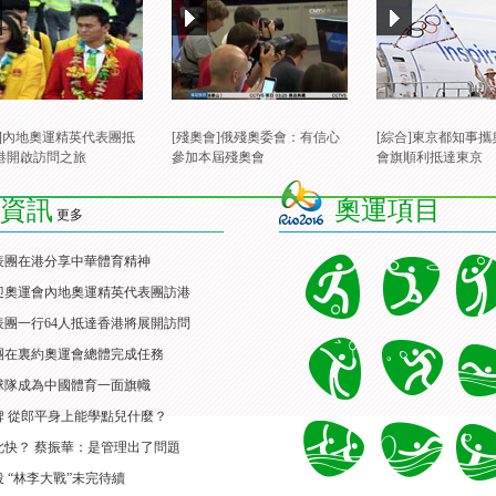
合]內地奧運精英代表團抵
[殘奧會]俄殘奧委會：有信心
[綜合]東京都知事
港開啟訪問之旅
參加本屆殘奧會
會旗順利抵達東京
資訊
奧運項目
更多
表團在港分享中華體育精神
迎奧運會內地奧運精英代表團訪港
團一行64人抵達香港將展開訪問
團在裏約奧運會總體完成任務
球隊成為中國體育一面旗幟
牌 從郎平身上能學點兒什麼？
此快？ 蔡振華：是管理出了問題
 “林李大戰”未完待續