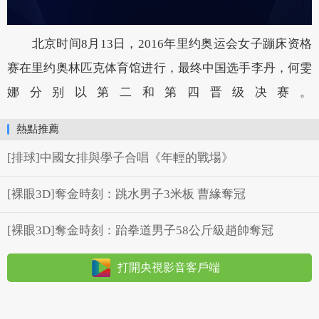
北京时间8月13日，2016年里约奥运会女子蹦床资格
赛在里约奥林匹克体育馆进行，最终中国选手李丹，何雯
娜分别以第二和第四晋级决赛。
熱點推薦
[排球]中國女排與學子合唱《年輕的戰場》
[裸眼3D]奪金時刻：跳水男子3米板 曹緣奪冠
[裸眼3D]奪金時刻：跆拳道男子58公斤級趙帥奪冠
打開央視影音客戶端