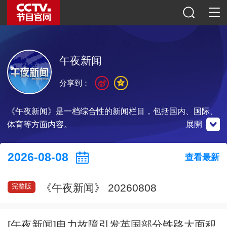
午夜新闻
分享到：
《午夜新闻》是一档综合性的新闻栏目，包括国内、国际、
体育等方面内容。
展開
央視新聞
微博
微信公眾號
2026-08-08
查看最新
《午夜新闻》 20260808
完整版
掃一掃下載
掃一掃關注
掃一掃關注
[午夜新闻]电力故障引发英国部分铁路大面积