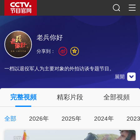
老兵你好
分享到：
一档以退役军人为主要对象的外拍访谈专题节目。
展開
微博
微信公眾號
央視影音
完整視頻
精彩片段
全部視頻
全部
2026年
2025年
2024年
202
掃一掃關注
掃一掃關注
掃一掃下載