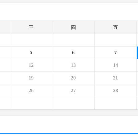
央博
非遺
文化
旅游
科普
健康
樂齡
閱讀
雲起
超級工廠
智敬中國
全民健康
顏選攻略
海洋
三
四
五
5
6
7
熱播榜
總台企業白名單
12
13
14
19
20
21
26
27
28