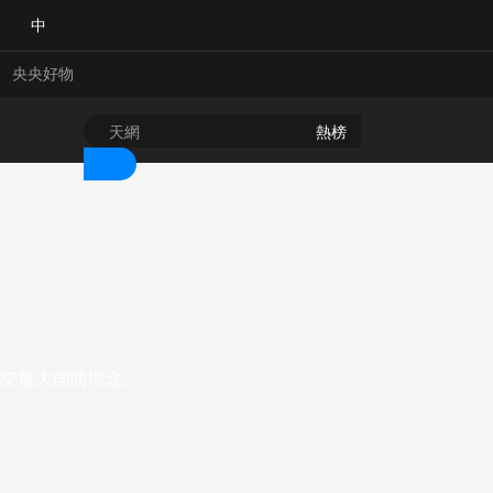
中
央央好物
熱榜
突显大国防理念。
合體育
亞冬會