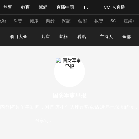
體育
教育
熊貓
直播中國
4K
CCTV.直播
式妙語
主持人
下載央視影音
熱解讀
天天學習
旅游
科普
健康
樂齡
閱讀
藝術
數智
5G
産業+
欄目大全
片庫
熱榜
看點
主持人
全部
紀錄片網
國家大劇院
大型活動
科技
法治
文娛
人物
公益
圖片
習式妙語
央視快評
央視網評
光華銳評
鋒面
国防军事早报
頻道
VR/AR
4K專區
全景新聞
内外防务军事新闻，对国防和军队建设热点话题进行深度解读，
請入列
人生第一次
人生第二次
分享到：
年冬奧會
CBA
NBA
中超
國足
國際足球
網球
綜
體育江湖
文化體育
冰雪道路
足球道路