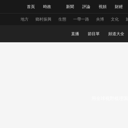
首頁
時政
新聞
評論
視頻
財經
人民領袖習近平
直播
海外頻道
片庫
iPanda
欄目大全
聯播+
English
中國領導人
節目單
Монгол
聽音
央視快評
微視頻
習
地方
鄉村振興
生態
一帶一路
央博
文化
直播
節目單
頻道大全
總台春晚
網絡春晚
共産黨員網
秧紀錄
新聞
國內
國際
評論
經濟
軍事
人民領袖習近平
聯播+
熱解讀
天天學習
視頻
小央視頻
小央直播
直播中國
熊貓
用全球视野梳理国
現場
前線
比劃
快看
藍海中國
新兵
體育
直播
競猜
2026年世界盃
2026
VIP會員
CCTV奧林匹克頻道
生活體育大會