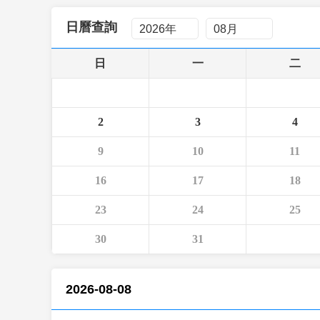
財經
教育
鄉村振興
生態環境
一帶一路
日曆查詢
大國智造
大國展會
大國保險
雲頂對話
日
一
二
2
3
4
CCTV.節目官網
直播
節目單
欄目
片庫
9
10
11
16
17
18
23
24
25
30
31
2026-08-08