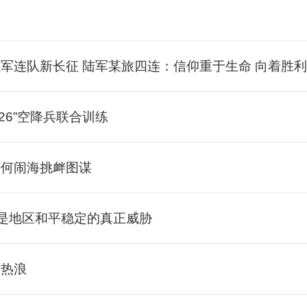
红军连队新长征 陆军某旅四连：信仰重于生命 向着胜
026”空降兵联合训练
任何闹海挑衅图谋
妄动是地区和平稳定的真正威胁
与热浪